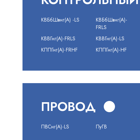
КВБбШвнг(А) -LS
КВБбШвнг(А)-
FRLS
КВВГнг(А)-FRLS
КВВГнг(А)-LS
КППГнг(А)-FRHF
КППГнг(А)-HF
ПРОВОД
ПВСнг(А)-LS
ПуГВ