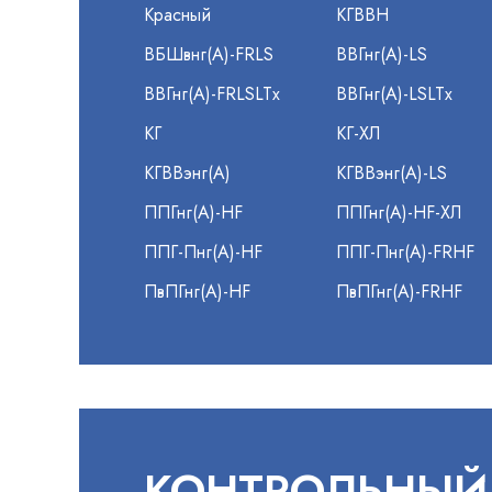
Красный
КГВВН
ВБШвнг(А)-FRLS
ВВГнг(А)-LS
ВВГнг(А)-FRLSLTx
ВВГнг(А)-LSLTx
КГ
КГ-ХЛ
КГВВэнг(А)
КГВВэнг(А)-LS
ППГнг(А)-HF
ППГнг(А)-HF-ХЛ
ППГ-Пнг(А)-HF
ППГ-Пнг(А)-FRHF
ПвПГнг(А)-HF
ПвПГнг(А)-FRHF
КОНТРОЛЬНЫЙ