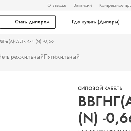
О заводе
Вакансии
Контрактное пр
Стать дилером
Где купить (Дилеры)
ВВГнг(А)-LSLTx 4х4 (N) -0,66
Четырехжильный
Пятижильный
СИЛОВОЙ КАБЕЛЬ
ВВГНГ(А
(N) -0,6