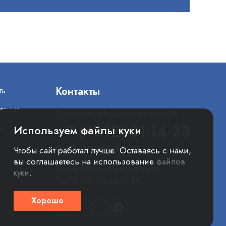
Контакты
ть
тация
Смоленск, Индустриальная 9А
+7 (4812) 31-14-23
и
Используем файлы куки
mail@concordcable.ru
Чтобы сайт работал лучше. Оставаясь с нами,
вы соглашаетесь на использование
файлов
График работы отдела продаж
куки
.
Пн-Пт: с 8:00 до 16:30
Хорошо