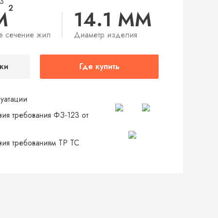
3
2
М
14.1 ММ
е сечение жил
Диаметр изделия
ки
Где купить
луатации
вия требования ФЗ-123 от
твия требованиям ТР ТС