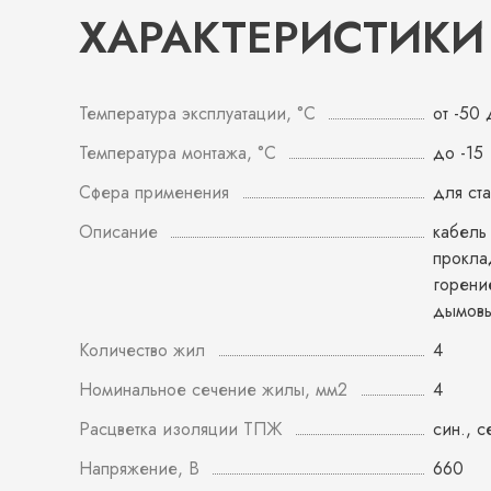
ХАРАКТЕРИСТИКИ
Температура эксплуатации, °С
от -50
Температура монтажа, °С
до -15
Сфера применения
для ст
Описание
кабель
прокла
горени
дымовы
Количество жил
4
Номинальное сечение жилы, мм2
4
Расцветка изоляции ТПЖ
син., с
Напряжение, В
660