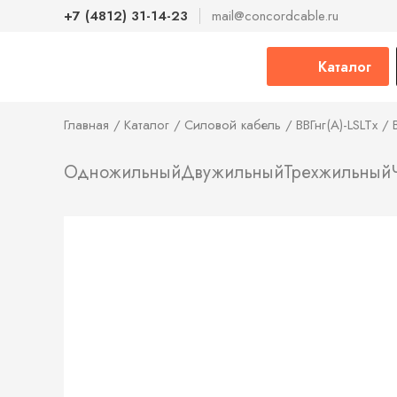
+7 (4812) 31-14-23
mail@concordcable.ru
Каталог
Главная
Каталог
Силовой кабель
ВВГнг(А)-LSLTx
Одножильный
Двужильный
Трехжильный