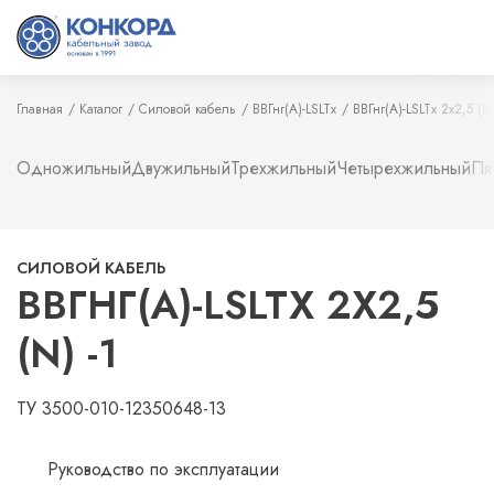
Главная
Каталог
Силовой кабель
ВВГнг(А)-LSLTx
ВВГнг(А)-LSLTx 2х2,5 (N)
Одножильный
Двужильный
Трехжильный
Четырехжильный
Пя
СИЛОВОЙ КАБЕЛЬ
ВВГНГ(А)-LSLTX 2Х2,5
(N) -1
ТУ 3500-010-12350648-13
Руководство по эксплуатации