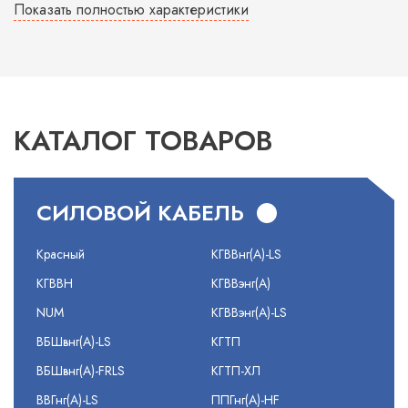
Показать полностью характеристики
КАТАЛОГ ТОВАРОВ
СИЛОВОЙ КАБЕЛЬ
Красный
КГВВнг(А)-LS
КГВВН
КГВВэнг(А)
NUM
КГВВэнг(А)-LS
ВБШвнг(А)-LS
КГТП
ВБШвнг(А)-FRLS
КГТП-ХЛ
ВВГнг(А)-LS
ППГнг(А)-HF