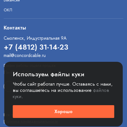
Вакансии
ОКЛ
Контакты
Смоленск, Индустриальная 9А
+7 (4812) 31-14-23
mail@concordcable.ru
График работы отдела продаж
Пн-Пт: с 8:00 до 16:30
Используем файлы куки
Чтобы сайт работал лучше. Оставаясь с нами,
вы соглашаетесь на использование
файлов
куки
.
Хорошо
Все права защищены. © 2025 ООО «Конкорд»
Политика конфиденциальности