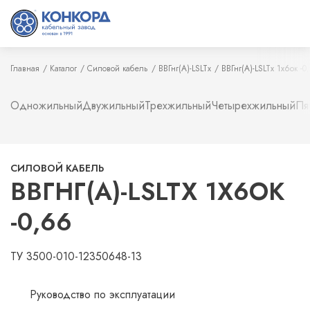
Главная
Каталог
Силовой кабель
ВВГнг(А)-LSLTx
ВВГнг(А)-LSLTx 1х6ок -0
Одножильный
Двужильный
Трехжильный
Четырехжильный
Пя
СИЛОВОЙ КАБЕЛЬ
ВВГНГ(А)-LSLTX 1Х6ОК
-0,66
ТУ 3500-010-12350648-13
Руководство по эксплуатации