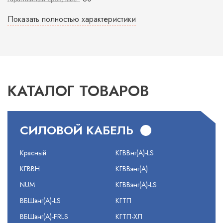
Показать полностью характеристики
КАТАЛОГ ТОВАРОВ
СИЛОВОЙ КАБЕЛЬ
Красный
КГВВнг(А)-LS
КГВВН
КГВВэнг(А)
NUM
КГВВэнг(А)-LS
ВБШвнг(А)-LS
КГТП
ВБШвнг(А)-FRLS
КГТП-ХЛ