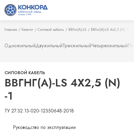
Главная
Каталог
Силовой кабель
ВВГнг(А)-LS
ВВГнг(А)-LS 4х2,5 (N) -1
Одножильный
Двужильный
Трехжильный
Четырехжильный
Пя
СИЛОВОЙ КАБЕЛЬ
ВВГНГ(А)-LS 4Х2,5 (N)
-1
ТУ 27.32.13-020-12350648-2018
Руководство по эксплуатации