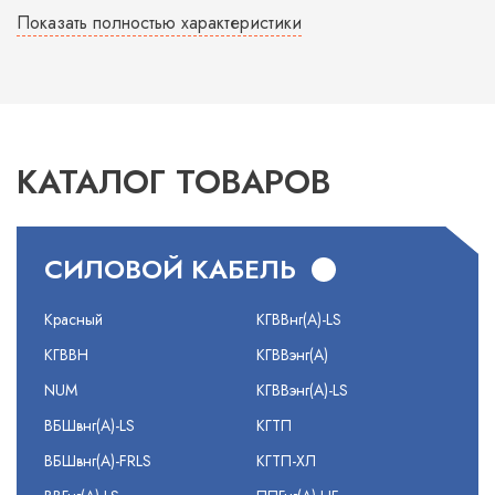
Показать полностью характеристики
КАТАЛОГ ТОВАРОВ
СИЛОВОЙ КАБЕЛЬ
Красный
КГВВнг(А)-LS
КГВВН
КГВВэнг(А)
NUM
КГВВэнг(А)-LS
ВБШвнг(А)-LS
КГТП
ВБШвнг(А)-FRLS
КГТП-ХЛ