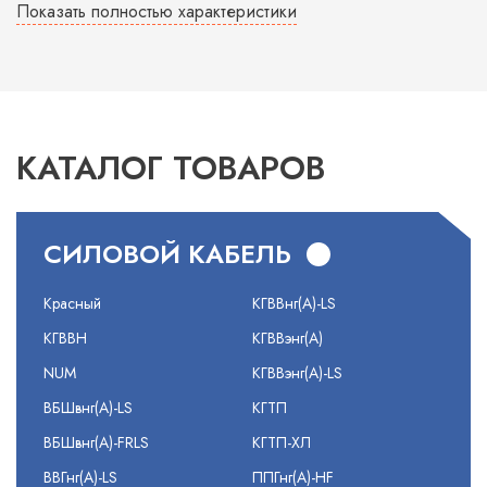
Показать полностью характеристики
КАТАЛОГ ТОВАРОВ
СИЛОВОЙ КАБЕЛЬ
Красный
КГВВнг(А)-LS
КГВВН
КГВВэнг(А)
NUM
КГВВэнг(А)-LS
ВБШвнг(А)-LS
КГТП
ВБШвнг(А)-FRLS
КГТП-ХЛ
ВВГнг(А)-LS
ППГнг(А)-HF