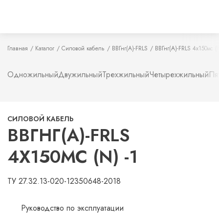
Главная
Каталог
Силовой кабель
ВВГнг(А)-FRLS
ВВГнг(А)-FRLS 4х150мс (
Одножильный
Двужильный
Трехжильный
Четырехжильный
Пя
СИЛОВОЙ КАБЕЛЬ
ВВГНГ(А)-FRLS
4Х150МС (N) -1
ТУ 27.32.13-020-12350648-2018
Руководство по эксплуатации