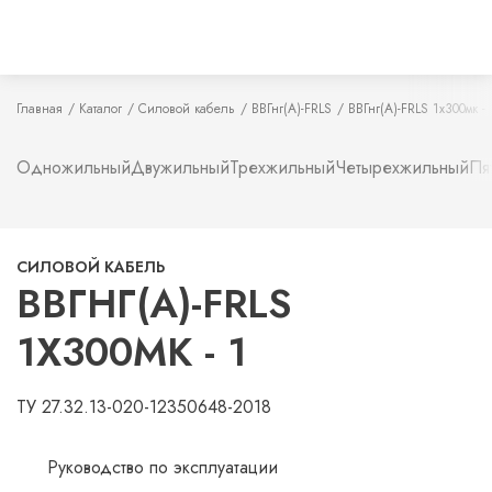
Главная
Каталог
Силовой кабель
ВВГнг(А)-FRLS
ВВГнг(А)-FRLS 1х300мк - 
Одножильный
Двужильный
Трехжильный
Четырехжильный
Пя
СИЛОВОЙ КАБЕЛЬ
ВВГНГ(А)-FRLS
1Х300МК - 1
ТУ 27.32.13-020-12350648-2018
Руководство по эксплуатации