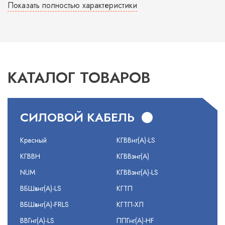
Показать полностью характеристики
КАТАЛОГ ТОВАРОВ
СИЛОВОЙ КАБЕЛЬ
Красный
КГВВнг(А)-LS
КГВВН
КГВВэнг(А)
NUM
КГВВэнг(А)-LS
ВБШвнг(А)-LS
КГТП
ВБШвнг(А)-FRLS
КГТП-ХЛ
ВВГнг(А)-LS
ППГнг(А)-HF