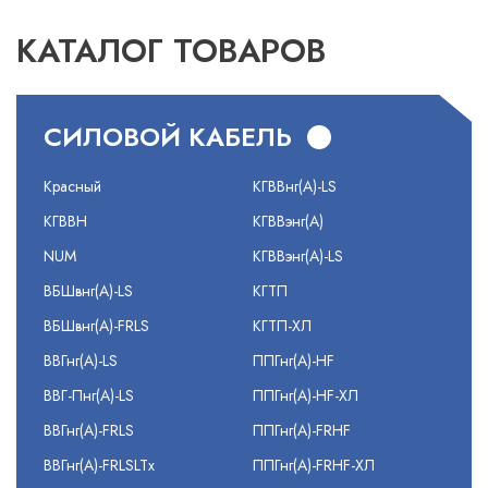
КАТАЛОГ ТОВАРОВ
СИЛОВОЙ КАБЕЛЬ
Красный
КГВВнг(А)-LS
КГВВН
КГВВэнг(А)
NUM
КГВВэнг(А)-LS
ВБШвнг(А)-LS
КГТП
ВБШвнг(А)-FRLS
КГТП-ХЛ
ВВГнг(А)-LS
ППГнг(А)-HF
ВВГ-Пнг(А)-LS
ППГнг(А)-HF-ХЛ
ВВГнг(А)-FRLS
ППГнг(А)-FRHF
ВВГнг(А)-FRLSLTx
ППГнг(А)-FRHF-ХЛ