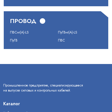
ПРОВОД
ПВСнг(А)-LS
ПуГВнг(А)-LS
ПуГВ
ПВС
Промышленное предприятие, специализирующееся
на выпуске силовых и контрольных кабелей.
Каталог