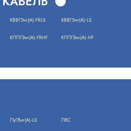
 КАБЕЛЬ
КВВГЭнг(А)-FRLS
КВВГЭнг(А)-LS
КППГЭнг(А)-FRHF
КППГЭнг(А)-HF
ПуГВнг(А)-LS
ПВС