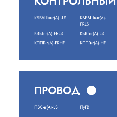
КОНТРОЛЬНЫЙ
КВБбШвнг(А) -LS
КВБбШвнг(А)-
FRLS
КВВГнг(А)-FRLS
КВВГнг(А)-LS
КППГнг(А)-FRHF
КППГнг(А)-HF
ПРОВОД
ПВСнг(А)-LS
ПуГВ