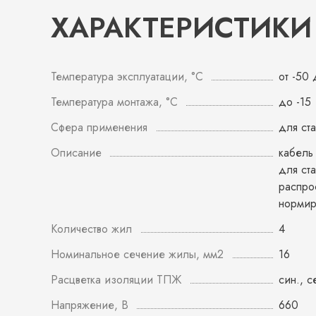
ХАРАКТЕРИСТИКИ
Температура эксплуатации, °С
от -50
Температура монтажа, °С
до -15
Сфера применения
для ст
Описание
кабель
для ст
распро
норми
Количество жил
4
Номинальное сечение жилы, мм2
16
Расцветка изоляции ТПЖ
син., с
Напряжение, В
660