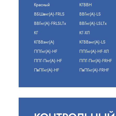
Красный
КГВВН
ВБШвнг(А)-FRLS
ВВГнг(А)-LS
ВВГнг(А)-FRLSLTx
ВВГнг(А)-LSLTx
КГ
КГ-ХЛ
КГВВэнг(А)
КГВВэнг(А)-LS
ППГнг(А)-HF
ППГнг(А)-HF-ХЛ
ППГ-Пнг(А)-HF
ППГ-Пнг(А)-FRHF
ПвПГнг(А)-HF
ПвПГнг(А)-FRHF