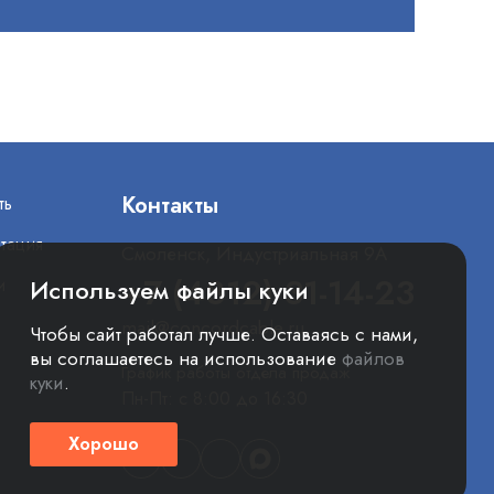
Контакты
ть
тация
Смоленск, Индустриальная 9А
+7 (4812) 31-14-23
и
Используем файлы куки
mail@concordcable.ru
Чтобы сайт работал лучше. Оставаясь с нами,
вы соглашаетесь на использование
файлов
График работы отдела продаж
куки
.
Пн-Пт: с 8:00 до 16:30
Хорошо