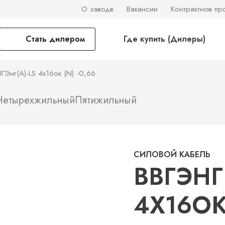
О заводе
Вакансии
Контрактное пр
Стать дилером
Где купить (Дилеры)
ВГЭнг(А)-LS 4х16ок (N) -0,66
Четырехжильный
Пятижильный
СИЛОВОЙ КАБЕЛЬ
ВВГЭНГ(
4Х16ОК 