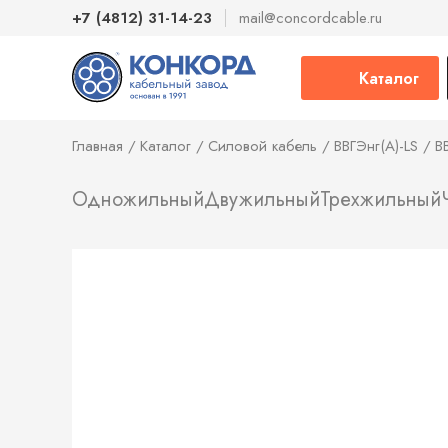
+7 (4812) 31-14-23
mail@concordcable.ru
Каталог
Главная
Каталог
Силовой кабель
ВВГЭнг(А)-LS
В
Одножильный
Двужильный
Трехжильный