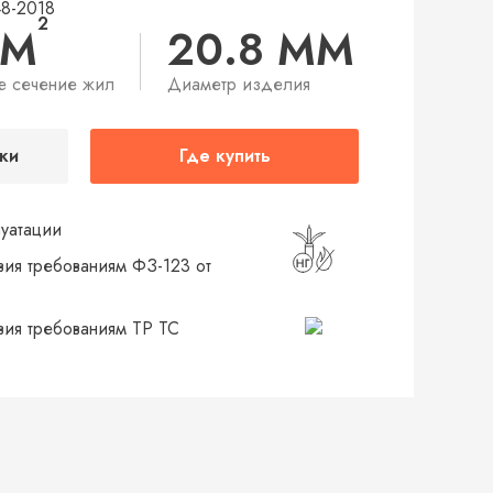
48-2018
2
ММ
20.8 ММ
е сечение жил
Диаметр изделия
ки
Где купить
луатации
вия требованиям ФЗ-123 от
твия требованиям ТР ТС