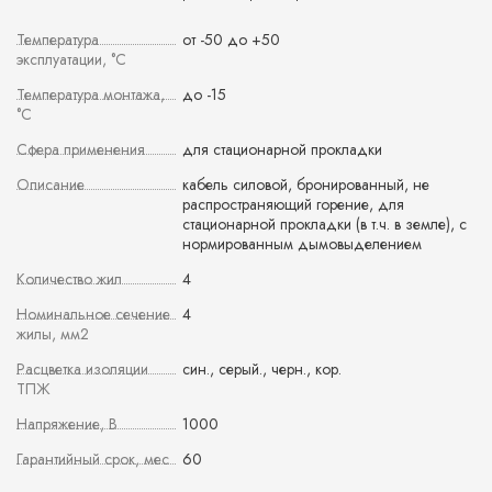
Температура
от -50 до +50
эксплуатации, °С
Температура монтажа,
до -15
°С
Сфера применения
для стационарной прокладки
Описание
кабель силовой, бронированный, не
распространяющий горение, для
стационарной прокладки (в т.ч. в земле), с
нормированным дымовыделением
Количество жил
4
Номинальное сечение
4
жилы, мм2
Расцветка изоляции
син., серый., черн., кор.
ТПЖ
Напряжение, В
1000
Гарантийный срок, мес
60