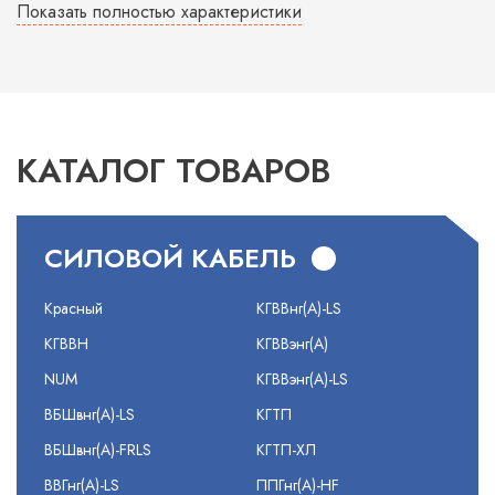
Показать полностью характеристики
КАТАЛОГ ТОВАРОВ
СИЛОВОЙ КАБЕЛЬ
Красный
КГВВнг(А)-LS
КГВВН
КГВВэнг(А)
NUM
КГВВэнг(А)-LS
ВБШвнг(А)-LS
КГТП
ВБШвнг(А)-FRLS
КГТП-ХЛ
ВВГнг(А)-LS
ППГнг(А)-HF