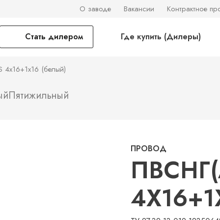
О заводе
Вакансии
Контрактное пр
Стать дилером
Где купить (Дилеры)
S 4х16+1х16 (белый)
ый
Пятижильный
ПРОВОД
ПВСНГ(
4Х16+1