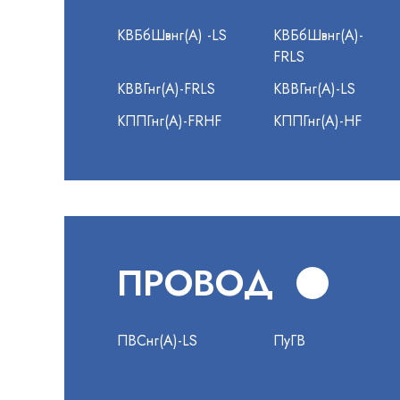
КВБбШвнг(А) -LS
КВБбШвнг(А)-
FRLS
КВВГнг(А)-FRLS
КВВГнг(А)-LS
КППГнг(А)-FRHF
КППГнг(А)-HF
ПРОВОД
ПВСнг(А)-LS
ПуГВ