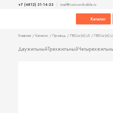
+7 (4812) 31-14-23
mail@concordcable.ru
Каталог
Главная
Каталог
Провод
ПВСнг(А)-LS
ПВСнг(А)-L
Двужильный
Трехжильный
Четырехжильн