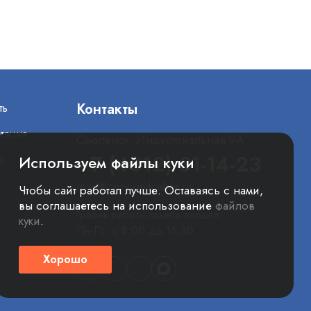
Контакты
ть
тация
Смоленск, Индустриальная 9А
+7 (4812) 31-14-23
и
Используем файлы куки
mail@concordcable.ru
Чтобы сайт работал лучше. Оставаясь с нами,
вы соглашаетесь на использование
файлов
График работы отдела продаж
куки
.
Пн-Пт: с 8:00 до 16:30
Хорошо