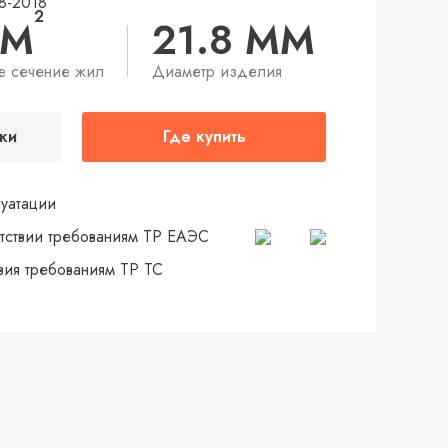
8-2018
2
ММ
21.8 ММ
е сечение жил
Диаметр изделия
ки
Где купить
луатации
тствии требованиям ТР ЕАЭС
твия требованиям ТР ТС