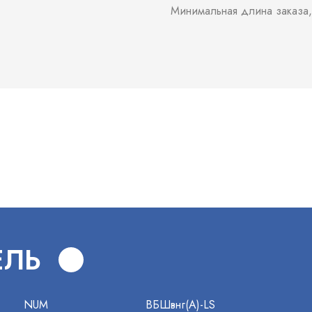
Минимальная длина заказа,
В
ЕЛЬ
NUM
ВБШвнг(А)-LS