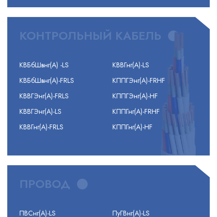
КОНТРОЛЬНЫЙ КАБЕЛЬ
КВБбШвнг(А) -LS
КВВГнг(А)-LS
КВБбШвнг(А)-FRLS
КППГЭнг(А)-FRHF
КВВГЭнг(А)-FRLS
КППГЭнг(А)-HF
КВВГЭнг(А)-LS
КППГнг(А)-FRHF
КВВГнг(А)-FRLS
КППГнг(А)-HF
ПРОВОД
ПВСнг(А)-LS
ПуГВнг(А)-LS