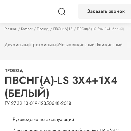
Заказать звонок
Главная
Каталог
Провод
ПВСнг(А)-LS
ПВСнг(А)-LS 3х4+1х4 (белый)
Двужильный
Трехжильный
Четырехжильный
Пятижильный
ПРОВОД
ПВСНГ(А)-LS 3Х4+1Х4
(БЕЛЫЙ)
ТУ 27.32.13-019-12350648-2018
Руководство по эксплуатации
Декларация о соответствии требованиям ТР ЕАЭС