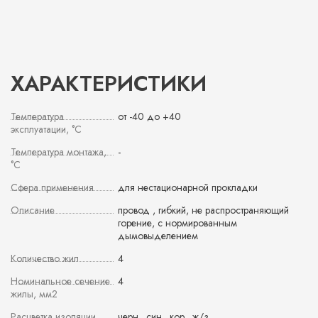
ХАРАКТЕРИСТИКИ
Температура
от -40 до +40
эксплуатации, °С
Температура монтажа,
-
°С
Сфера применения
для нестационарной прокладки
Описание
провод , гибкий, не распространяющий
горение, с нормированным
дымовыделением
Количество жил
4
Номинальное сечение
4
жилы, мм2
Расцветка изоляции
черн., син., кор., ж/з.