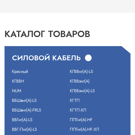
КАТАЛОГ ТОВАРОВ
СИЛОВОЙ КАБЕЛЬ
Красный
КГВВнг(А)-LS
КГВВН
КГВВэнг(А)
NUM
КГВВэнг(А)-LS
ВБШвнг(А)-LS
КГТП
ВБШвнг(А)-FRLS
КГТП-ХЛ
ВВГнг(А)-LS
ППГнг(А)-HF
ВВГ-Пнг(А)-LS
ППГнг(А)-HF-ХЛ