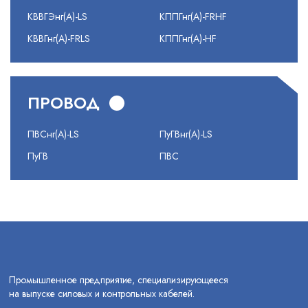
КВВГЭнг(А)-LS
КППГнг(А)-FRHF
КВВГнг(А)-FRLS
КППГнг(А)-HF
ПРОВОД
ПВСнг(А)-LS
ПуГВнг(А)-LS
ПуГВ
ПВС
Промышленное предприятие, специализирующееся
на выпуске силовых и контрольных кабелей.