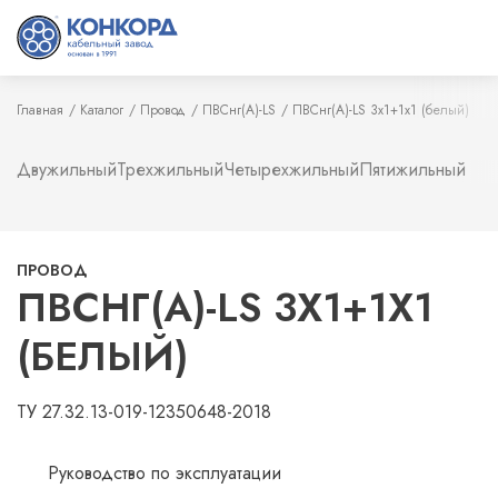
Главная
Каталог
Провод
ПВСнг(А)-LS
ПВСнг(А)-LS 3х1+1х1 (белый)
Двужильный
Трехжильный
Четырехжильный
Пятижильный
ПРОВОД
ПВСНГ(А)-LS 3Х1+1Х1
(БЕЛЫЙ)
ТУ 27.32.13-019-12350648-2018
Руководство по эксплуатации