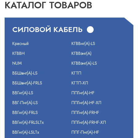
КАТАЛОГ ТОВАРОВ
СИЛОВОЙ КАБЕЛЬ
Красный
КГВВнг(А)-LS
КГВВН
КГВВэнг(А)
NUM
КГВВэнг(А)-LS
ВБШвнг(А)-LS
КГТП
ВБШвнг(А)-FRLS
КГТП-ХЛ
ВВГнг(А)-LS
ППГнг(А)-HF
ВВГ-Пнг(А)-LS
ППГнг(А)-HF-ХЛ
ВВГнг(А)-FRLS
ППГнг(А)-FRHF
ВВГнг(А)-FRLSLTx
ППГнг(А)-FRHF-ХЛ
ВВГнг(А)-LSLTx
ППГ-Пнг(А)-HF