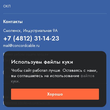
ОКЛ
Контакты
Смоленск, Индустриальная 9А
+7 (4812) 31-14-23
mail@concordcable.ru
График работы отдела продаж
Пн-Пт: с 8:00 до 16:30
Используем файлы куки
Чтобы сайт работал лучше. Оставаясь с нами,
вы соглашаетесь на использование
файлов
куки
.
Хорошо
Все права защищены. © 2025 ООО «Конкорд»
Политика конфиденциальности