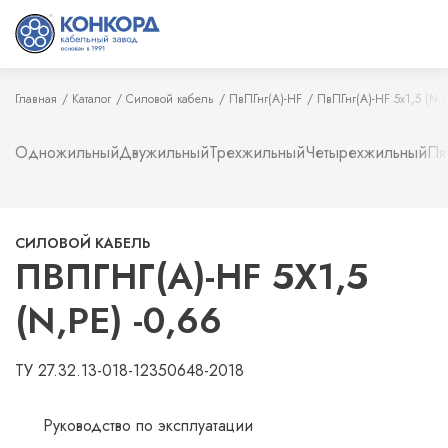
Главная
Каталог
Силовой кабель
ПвПГнг(А)-HF
ПвПГнг(А)-HF 5х1,5 (N,P
Одножильный
Двужильный
Трехжильный
Четырехжильный
Пя
СИЛОВОЙ КАБЕЛЬ
ПВПГНГ(А)-HF 5Х1,5
(N,PE) -0,66
ТУ 27.32.13-018-12350648-2018
Руководство по эксплуатации