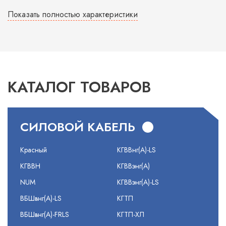
Показать полностью характеристики
КАТАЛОГ ТОВАРОВ
СИЛОВОЙ КАБЕЛЬ
Красный
КГВВнг(А)-LS
КГВВН
КГВВэнг(А)
NUM
КГВВэнг(А)-LS
ВБШвнг(А)-LS
КГТП
ВБШвнг(А)-FRLS
КГТП-ХЛ