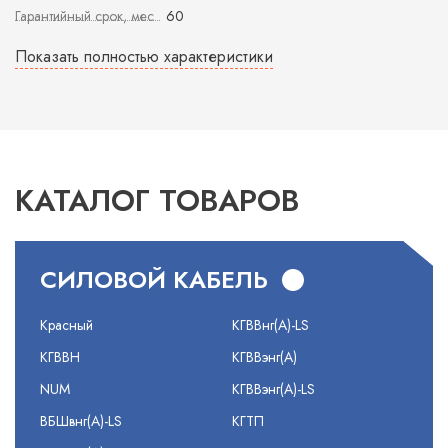
Гарантийный срок, мес
60
Показать полностью характеристики
КАТАЛОГ ТОВАРОВ
СИЛОВОЙ КАБЕЛЬ
Красный
КГВВнг(А)-LS
КГВВН
КГВВэнг(А)
NUM
КГВВэнг(А)-LS
ВБШвнг(А)-LS
КГТП