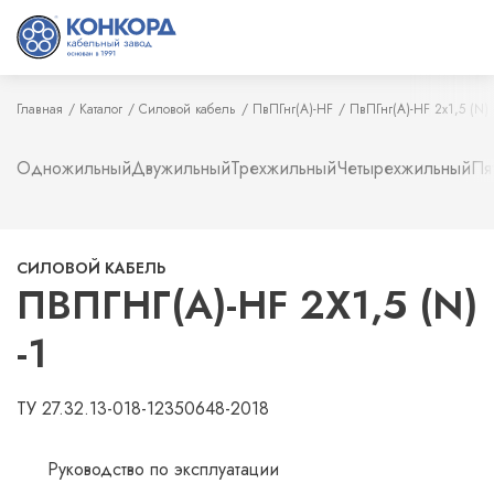
Главная
Каталог
Силовой кабель
ПвПГнг(А)-HF
ПвПГнг(А)-HF 2х1,5 (N) 
Одножильный
Двужильный
Трехжильный
Четырехжильный
Пя
СИЛОВОЙ КАБЕЛЬ
ПВПГНГ(А)-HF 2Х1,5 (N)
-1
ТУ 27.32.13-018-12350648-2018
Руководство по эксплуатации