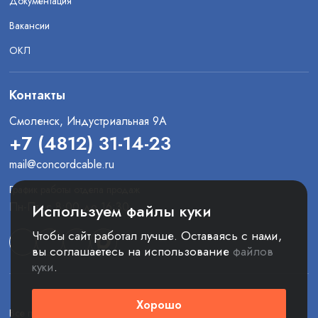
Документация
Вакансии
ОКЛ
Контакты
Смоленск, Индустриальная 9А
+7 (4812) 31-14-23
mail@concordcable.ru
График работы отдела продаж
Пн-Пт: с 8:00 до 16:30
Используем файлы куки
Чтобы сайт работал лучше. Оставаясь с нами,
вы соглашаетесь на использование
файлов
куки
.
Хорошо
Все права защищены. © 2025 ООО «Конкорд»