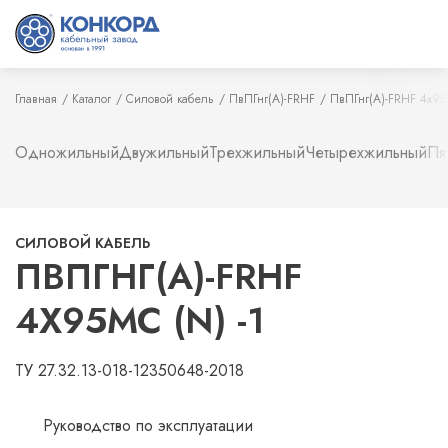
Главная
Каталог
Силовой кабель
ПвПГнг(А)-FRHF
ПвПГнг(А)-FRHF 4х95м
Одножильный
Двужильный
Трехжильный
Четырехжильный
Пя
СИЛОВОЙ КАБЕЛЬ
ПВПГНГ(А)-FRHF
4Х95МС (N) -1
ТУ 27.32.13-018-12350648-2018
Руководство по эксплуатации