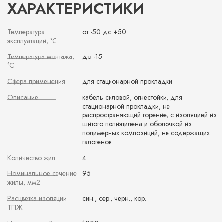
ХАРАКТЕРИСТИКИ
Температура
от -50 до +50
эксплуатации, °С
Температура монтажа,
до -15
°С
Сфера применения
для стационарной прокладки
Описание
кабель силовой, огнестойки, для
стационарной прокладки, не
распространяющий горение, с изоляцией из
шитого полиэтилена и оболочкой из
полимерных композиций, не содержащих
галогенов
Количество жил
4
Номинальное сечение
95
жилы, мм2
Расцветка изоляции
син., сер., черн., кор.
ТПЖ