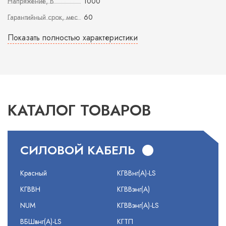
Напряжение, В
1000
Гарантийный срок, мес
60
Показать полностью характеристики
КАТАЛОГ ТОВАРОВ
СИЛОВОЙ КАБЕЛЬ
Красный
КГВВнг(А)-LS
КГВВН
КГВВэнг(А)
NUM
КГВВэнг(А)-LS
ВБШвнг(А)-LS
КГТП