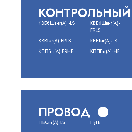
КОНТРОЛЬНЫЙ
КВБбШвнг(А) -LS
КВБбШвнг(А)-
FRLS
КВВГнг(А)-FRLS
КВВГнг(А)-LS
КППГнг(А)-FRHF
КППГнг(А)-HF
ПРОВОД
ПВСнг(А)-LS
ПуГВ