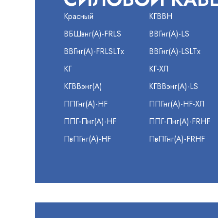
Красный
КГВВН
ВБШвнг(А)-FRLS
ВВГнг(А)-LS
ВВГнг(А)-FRLSLTx
ВВГнг(А)-LSLTx
КГ
КГ-ХЛ
КГВВэнг(А)
КГВВэнг(А)-LS
ППГнг(А)-HF
ППГнг(А)-HF-ХЛ
ППГ-Пнг(А)-HF
ППГ-Пнг(А)-FRHF
ПвПГнг(А)-HF
ПвПГнг(А)-FRHF