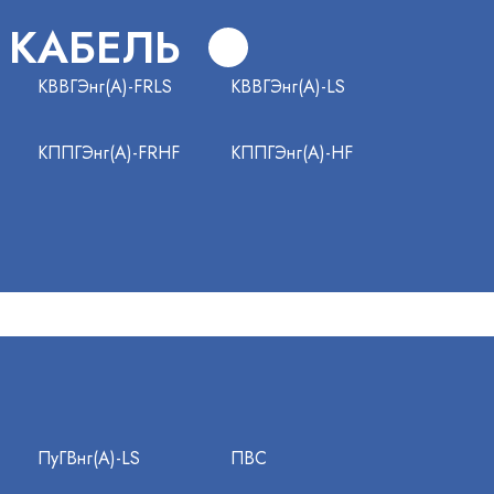
 КАБЕЛЬ
КВВГЭнг(А)-FRLS
КВВГЭнг(А)-LS
КППГЭнг(А)-FRHF
КППГЭнг(А)-HF
ПуГВнг(А)-LS
ПВС