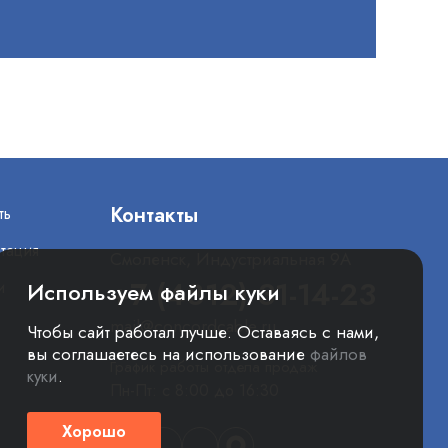
Контакты
ть
тация
Смоленск, Индустриальная 9А
+7 (4812) 31-14-23
и
Используем файлы куки
mail@concordcable.ru
Чтобы сайт работал лучше. Оставаясь с нами,
вы соглашаетесь на использование
файлов
График работы отдела продаж
куки
.
Пн-Пт: с 8:00 до 16:30
Хорошо