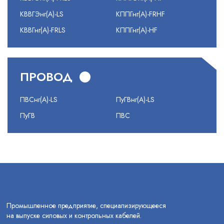
КВВГЭнг(А)-LS
КППГнг(А)-FRHF
КВВГнг(А)-FRLS
КППГнг(А)-HF
ПРОВОД
ПВСнг(А)-LS
ПуГВнг(А)-LS
ПуГВ
ПВС
Промышленное предприятие, специализирующееся
на выпуске силовых и контрольных кабелей.