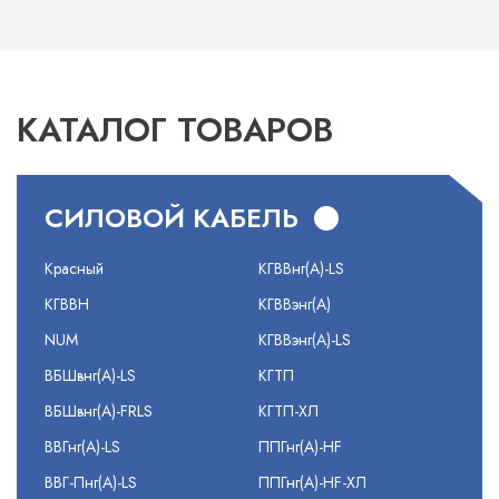
КАТАЛОГ ТОВАРОВ
СИЛОВОЙ КАБЕЛЬ
Красный
КГВВнг(А)-LS
КГВВН
КГВВэнг(А)
NUM
КГВВэнг(А)-LS
ВБШвнг(А)-LS
КГТП
ВБШвнг(А)-FRLS
КГТП-ХЛ
ВВГнг(А)-LS
ППГнг(А)-HF
ВВГ-Пнг(А)-LS
ППГнг(А)-HF-ХЛ