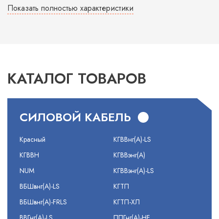
Показать полностью характеристики
КАТАЛОГ ТОВАРОВ
СИЛОВОЙ КАБЕЛЬ
Красный
КГВВнг(А)-LS
КГВВН
КГВВэнг(А)
NUM
КГВВэнг(А)-LS
ВБШвнг(А)-LS
КГТП
ВБШвнг(А)-FRLS
КГТП-ХЛ
ВВГнг(А)-LS
ППГнг(А)-HF