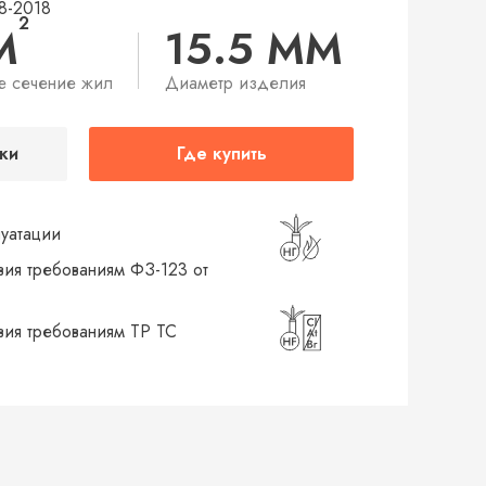
8-2018
2
М
15.5 ММ
е сечение жил
Диаметр изделия
ки
Где купить
луатации
вия требованиям ФЗ-123 от
твия требованиям ТР ТС