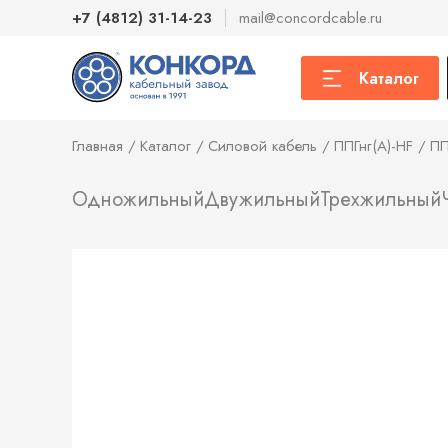
+7 (4812) 31-14-23
mail@concordcable.ru
Каталог
Главная
Каталог
Силовой кабель
ППГнг(А)-HF
ПП
Одножильный
Двужильный
Трехжильный