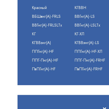
Красный
КГВВН
ВБШвнг(А)-FRLS
ВВГнг(А)-LS
ВВГнг(А)-FRLSLTx
ВВГнг(А)-LSLTx
КГ
КГ-ХЛ
КГВВэнг(А)
КГВВэнг(А)-LS
ППГнг(А)-HF
ППГнг(А)-HF-ХЛ
ППГ-Пнг(А)-HF
ППГ-Пнг(А)-FRHF
ПвПГнг(А)-HF
ПвПГнг(А)-FRHF