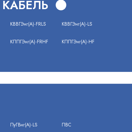
 КАБЕЛЬ
КВВГЭнг(А)-FRLS
КВВГЭнг(А)-LS
КППГЭнг(А)-FRHF
КППГЭнг(А)-HF
ПуГВнг(А)-LS
ПВС