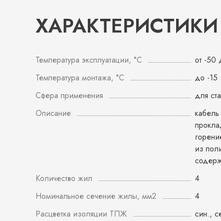
ХАРАКТЕРИСТИКИ
Температура эксплуатации, °С
от -50
Температура монтажа, °С
до -15
Сфера применения
для ст
Описание
кабель
прокла
горени
из пол
содерж
Количество жил
4
Номинальное сечение жилы, мм2
4
Расцветка изоляции ТПЖ
син., с