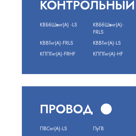
КОНТРОЛЬНЫЙ
КВБбШвнг(А) -LS
КВБбШвнг(А)-
FRLS
КВВГнг(А)-FRLS
КВВГнг(А)-LS
КППГнг(А)-FRHF
КППГнг(А)-HF
ПРОВОД
ПВСнг(А)-LS
ПуГВ