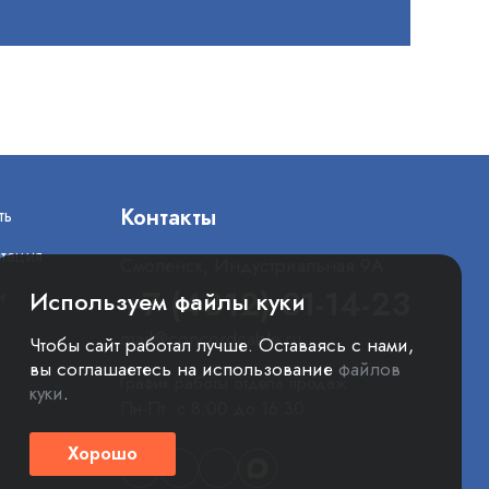
Контакты
ть
тация
Смоленск, Индустриальная 9А
+7 (4812) 31-14-23
Используем файлы куки
и
mail@concordcable.ru
Чтобы сайт работал лучше. Оставаясь с нами,
вы соглашаетесь на использование
файлов
График работы отдела продаж
куки
.
Пн-Пт: с 8:00 до 16:30
Хорошо