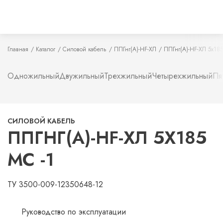
Главная
Каталог
Силовой кабель
ППГнг(А)-HF-ХЛ
ППГнг(А)-HF-ХЛ 5х185
Одножильный
Двужильный
Трехжильный
Четырехжильный
Пя
СИЛОВОЙ КАБЕЛЬ
ППГНГ(А)-HF-ХЛ 5Х185
МС -1
ТУ 3500-009-12350648-12
Руководство по эксплуатации