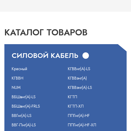
КАТАЛОГ ТОВАРОВ
СИЛОВОЙ КАБЕЛЬ
Красный
КГВВнг(А)-LS
КГВВН
КГВВэнг(А)
NUM
КГВВэнг(А)-LS
ВБШвнг(А)-LS
КГТП
ВБШвнг(А)-FRLS
КГТП-ХЛ
ВВГнг(А)-LS
ППГнг(А)-HF
ВВГ-Пнг(А)-LS
ППГнг(А)-HF-ХЛ