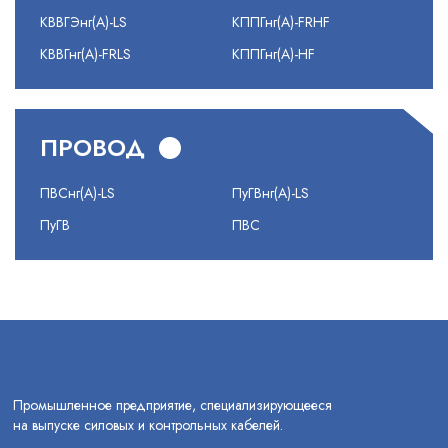
КВВГЭнг(А)-LS
КППГнг(А)-FRHF
КВВГнг(А)-FRLS
КППГнг(А)-HF
ПРОВОД
ПВСнг(А)-LS
ПуГВнг(А)-LS
ПуГВ
ПВС
Промышленное предприятие, специализирующееся
на выпуске силовых и контрольных кабелей.