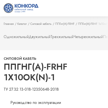
Главная
Каталог
Силовой кабель
ППГнг(А)-FRHF
ППГнг(А)-FRHF 1х10ок(
Одножильный
Двужильный
Трехжильный
Четырехжильный
Пя
СИЛОВОЙ КАБЕЛЬ
ППГНГ(А)-FRHF
1Х10ОК(N)-1
ТУ 27.32.13-018-12350648-2018
Руководство по эксплуатации