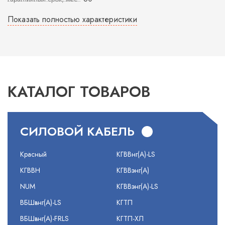
Показать полностью характеристики
КАТАЛОГ ТОВАРОВ
СИЛОВОЙ КАБЕЛЬ
Красный
КГВВнг(А)-LS
КГВВН
КГВВэнг(А)
NUM
КГВВэнг(А)-LS
ВБШвнг(А)-LS
КГТП
ВБШвнг(А)-FRLS
КГТП-ХЛ