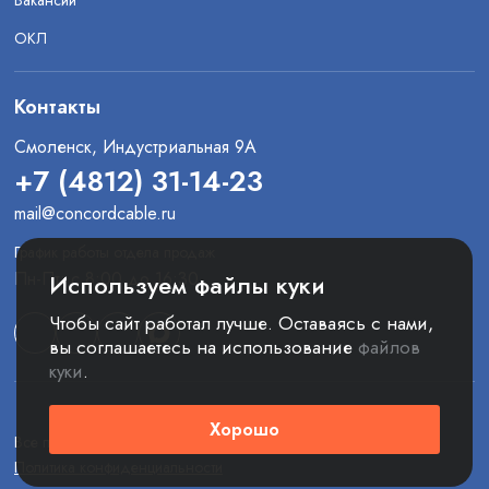
Вакансии
ОКЛ
Контакты
Смоленск, Индустриальная 9А
+7 (4812) 31-14-23
mail@concordcable.ru
График работы отдела продаж
Пн-Пт: с 8:00 до 16:30
Используем файлы куки
Чтобы сайт работал лучше. Оставаясь с нами,
вы соглашаетесь на использование
файлов
куки
.
Хорошо
Все права защищены. © 2025 ООО «Конкорд»
Политика конфиденциальности