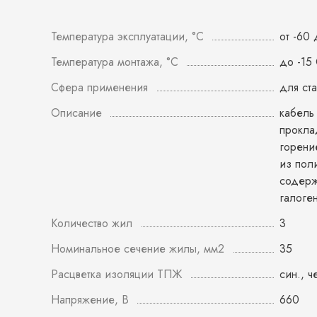
Температура эксплуатации, °С
от -60
Температура монтажа, °С
до -15
Сфера применения
для ст
Описание
кабель
прокла
горени
из пол
содер
галоге
Количество жил
3
Номинальное сечение жилы, мм2
35
Расцветка изоляции ТПЖ
син., ч
Напряжение, В
660