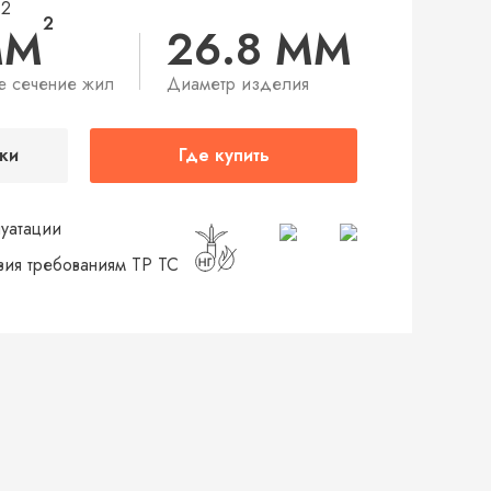
12
2
ММ
26.8 ММ
е сечение жил
Диаметр изделия
ки
Где купить
луатации
твия требованиям ТР ТС