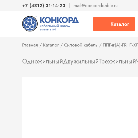
+7 (4812) 31-14-23
mail@concordcable.ru
Каталог
Главная
Каталог
Силовой кабель
ППГнг(А)-FRHF-Х
Одножильный
Двужильный
Трехжильный