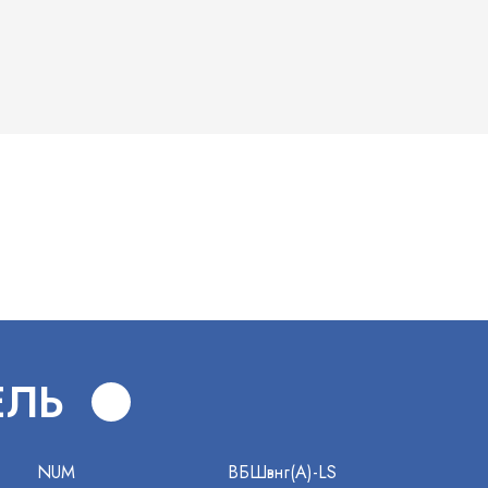
В
ЕЛЬ
NUM
ВБШвнг(А)-LS