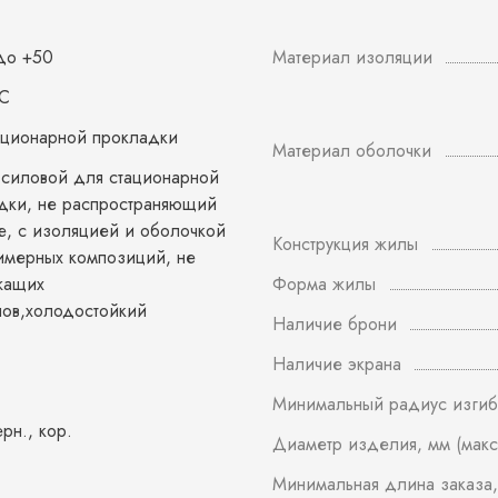
 до +50
Материал изоляции
 С
ационарной прокладки
Материал оболочки
 силовой для стационарной
дки, не распространяющий
е, с изоляцией и оболочкой
Конструкция жилы
имерных композиций, не
жащих
Форма жилы
нов,холодостойкий
Наличие брони
Наличие экрана
Минимальный радиус изгиб
ерн., кор.
Диаметр изделия, мм (макс
Минимальная длина заказа,