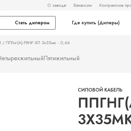
О заводе
Вакансии
Контрактное пр
Стать дилером
Где купить (Дилеры)
Л
ППГнг(А)-FRHF-ХЛ 3х35мк - 0,66
Четырехжильный
Пятижильный
СИЛОВОЙ КАБЕЛЬ
ППГНГ(
3Х35МК 