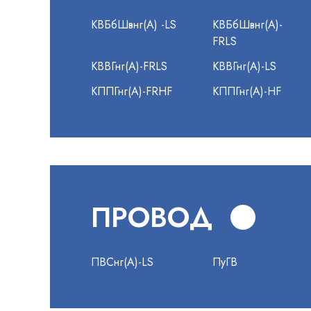
КВБбШвнг(А) -LS
КВБбШвнг(А)-
FRLS
КВВГнг(А)-FRLS
КВВГнг(А)-LS
КППГнг(А)-FRHF
КППГнг(А)-HF
ПРОВОД
ПВСнг(А)-LS
ПуГВ