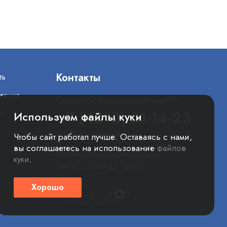
Контакты
ть
тация
Смоленск, Индустриальная 9А
+7 (4812) 31-14-23
и
Используем файлы куки
mail@concordcable.ru
Чтобы сайт работал лучше. Оставаясь с нами,
вы соглашаетесь на использование
файлов
График работы отдела продаж
куки
.
Пн-Пт: с 8:00 до 16:30
Хорошо