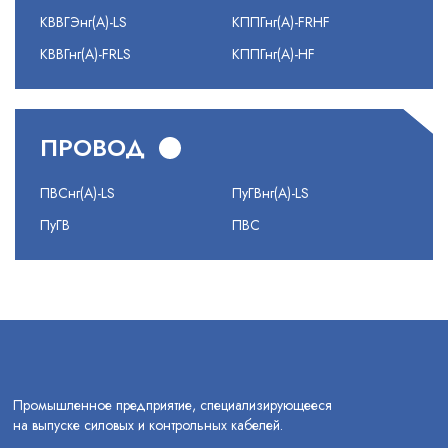
КВВГЭнг(А)-LS
КППГнг(А)-FRHF
КВВГнг(А)-FRLS
КППГнг(А)-HF
ПРОВОД
ПВСнг(А)-LS
ПуГВнг(А)-LS
ПуГВ
ПВС
Промышленное предприятие, специализирующееся
на выпуске силовых и контрольных кабелей.