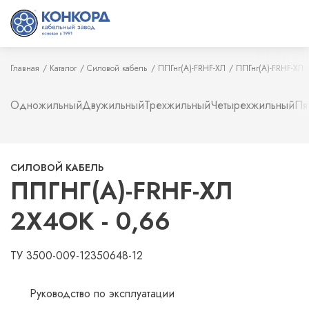
Главная
Каталог
Силовой кабель
ППГнг(А)-FRHF-ХЛ
ППГнг(А)-FRHF-ХЛ 2
Одножильный
Двужильный
Трехжильный
Четырехжильный
Пя
СИЛОВОЙ КАБЕЛЬ
ППГНГ(А)-FRHF-ХЛ
2Х4ОК - 0,66
ТУ 3500-009-12350648-12
Руководство по эксплуатации