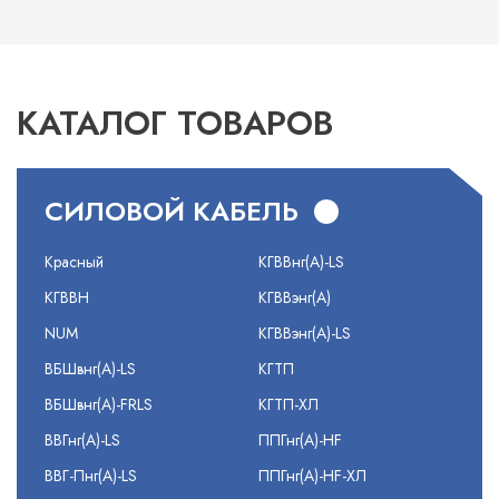
КАТАЛОГ ТОВАРОВ
СИЛОВОЙ КАБЕЛЬ
Красный
КГВВнг(А)-LS
КГВВН
КГВВэнг(А)
NUM
КГВВэнг(А)-LS
ВБШвнг(А)-LS
КГТП
ВБШвнг(А)-FRLS
КГТП-ХЛ
ВВГнг(А)-LS
ППГнг(А)-HF
ВВГ-Пнг(А)-LS
ППГнг(А)-HF-ХЛ