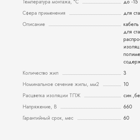
Температура монтажа, °С
до -15
Сфера применения
для ст
Описание
кабель
для ст
распро
изоляц
полиме
содерж
Количество жил
3
Номинальное сечение жилы, мм2
10
Расцветка изоляции ТПЖ
син.,бе
Напряжение, В
660
Гарантийный срок, мес
60