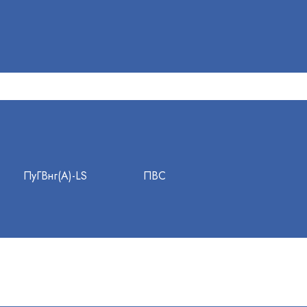
ПуГВнг(А)-LS
ПВС