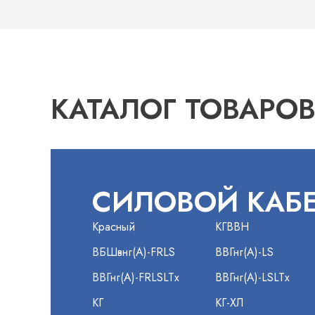
КАТАЛОГ ТОВАРО
СИЛОВОЙ КАБ
Красный
КГВВН
ВБШвнг(А)-FRLS
ВВГнг(А)-LS
ВВГнг(А)-FRLSLTx
ВВГнг(А)-LSLTx
КГ
КГ-ХЛ