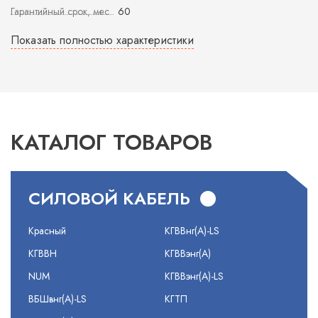
Гарантийный срок, мес
60
Показать полностью характеристики
КАТАЛОГ ТОВАРОВ
СИЛОВОЙ КАБЕЛЬ
Красный
КГВВнг(А)-LS
КГВВН
КГВВэнг(А)
NUM
КГВВэнг(А)-LS
ВБШвнг(А)-LS
КГТП