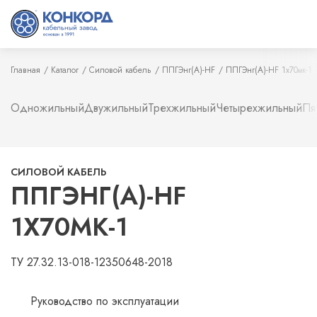
Главная
Каталог
Силовой кабель
ППГЭнг(А)-HF
ППГЭнг(А)-HF 1х70мк-1
Одножильный
Двужильный
Трехжильный
Четырехжильный
Пя
СИЛОВОЙ КАБЕЛЬ
ППГЭНГ(А)-HF
1Х70МК-1
ТУ 27.32.13-018-12350648-2018
Руководство по эксплуатации