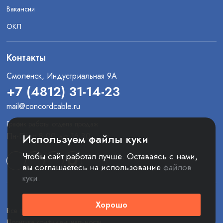
Вакансии
ОКЛ
Контакты
Смоленск, Индустриальная 9А
+7 (4812) 31-14-23
mail@concordcable.ru
График работы отдела продаж
Пн-Пт: с 8:00 до 16:30
Используем файлы куки
Чтобы сайт работал лучше. Оставаясь с нами,
вы соглашаетесь на использование
файлов
куки
.
Хорошо
Все права защищены. © 2025 ООО «Конкорд»
Политика конфиденциальности