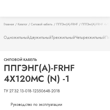
Главная
Каталог
Силовой кабель
ППГЭнг(А)-FRHF
ППГЭнг(А)-FRHF 4х12
Одножильный
Двужильный
Трехжильный
Четырехжильный
Пя
СИЛОВОЙ КАБЕЛЬ
ППГЭНГ(А)-FRHF
4Х120МС (N) -1
ТУ 27.32.13-018-12350648-2018
Руководство по эксплуатации