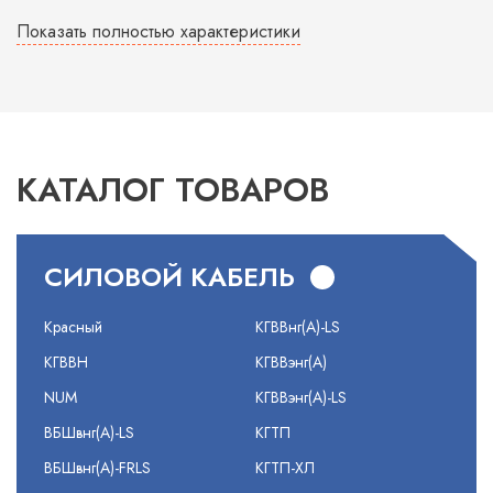
Показать полностью характеристики
КАТАЛОГ ТОВАРОВ
СИЛОВОЙ КАБЕЛЬ
Красный
КГВВнг(А)-LS
КГВВН
КГВВэнг(А)
NUM
КГВВэнг(А)-LS
ВБШвнг(А)-LS
КГТП
ВБШвнг(А)-FRLS
КГТП-ХЛ