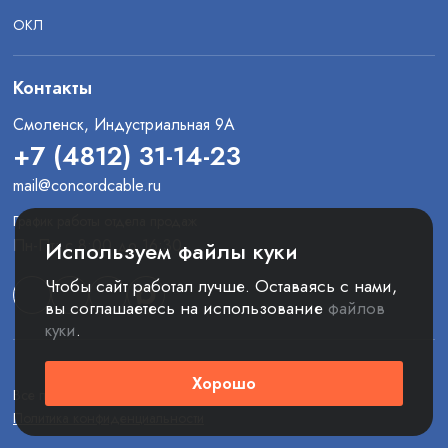
ОКЛ
Контакты
Смоленск, Индустриальная 9А
+7 (4812) 31-14-23
mail@concordcable.ru
График работы отдела продаж
Пн-Пт: с 8:00 до 16:30
Используем файлы куки
Чтобы сайт работал лучше. Оставаясь с нами,
вы соглашаетесь на использование
файлов
куки
.
Хорошо
Все права защищены. © 2025 ООО «Конкорд»
Политика конфиденциальности