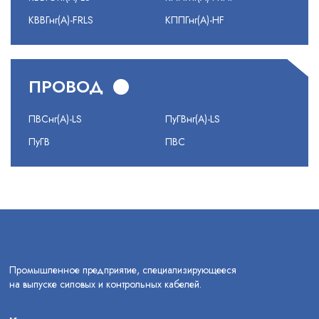
КВВГнг(А)-FRLS
КППГнг(А)-HF
ПРОВОД
ПВСнг(А)-LS
ПуГВнг(А)-LS
ПуГВ
ПВС
Промышленное предприятие, специализирующееся
на выпуске силовых и контрольных кабелей.