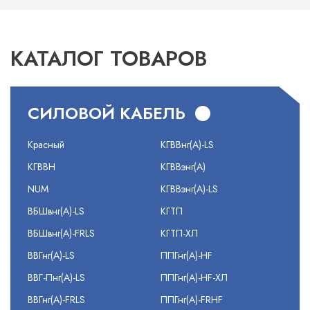
КАТАЛОГ ТОВАРОВ
СИЛОВОЙ КАБЕЛЬ
Красный
КГВВнг(А)-LS
КГВВН
КГВВэнг(А)
NUM
КГВВэнг(А)-LS
ВБШвнг(А)-LS
КГТП
ВБШвнг(А)-FRLS
КГТП-ХЛ
ВВГнг(А)-LS
ППГнг(А)-HF
ВВГ-Пнг(А)-LS
ППГнг(А)-HF-ХЛ
ВВГнг(А)-FRLS
ППГнг(А)-FRHF