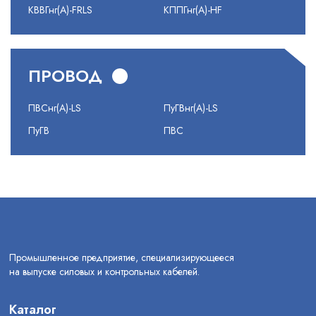
КВВГнг(А)-FRLS
КППГнг(А)-HF
ПРОВОД
ПВСнг(А)-LS
ПуГВнг(А)-LS
ПуГВ
ПВС
Промышленное предприятие, специализирующееся
на выпуске силовых и контрольных кабелей.
Каталог