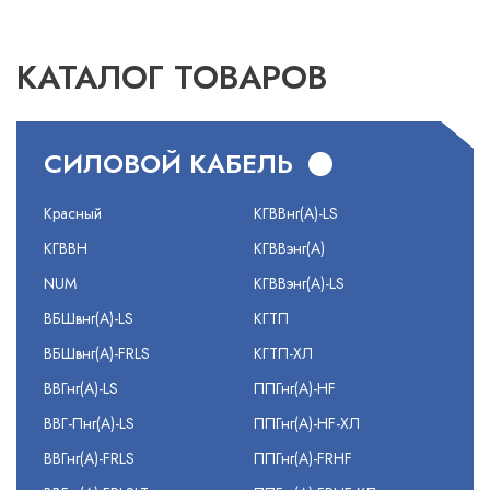
КАТАЛОГ ТОВАРОВ
СИЛОВОЙ КАБЕЛЬ
Красный
КГВВнг(А)-LS
КГВВН
КГВВэнг(А)
NUM
КГВВэнг(А)-LS
ВБШвнг(А)-LS
КГТП
ВБШвнг(А)-FRLS
КГТП-ХЛ
ВВГнг(А)-LS
ППГнг(А)-HF
ВВГ-Пнг(А)-LS
ППГнг(А)-HF-ХЛ
ВВГнг(А)-FRLS
ППГнг(А)-FRHF