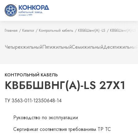
Главная
Каталог
Контрольный кабель
КВБбШвнг(А) -LS
КВБбШвнг(А)-LS 
Четырехжильный
Пятижильный
Семижильный
Десятижильны
КОНТРОЛЬНЫЙ КАБЕЛЬ
КВББШВНГ(А)-LS 27Х1
ТУ 3563-011-12350648-14
Руководство по эксплуатации
Сертификат соответствия требованиям ТР ТС