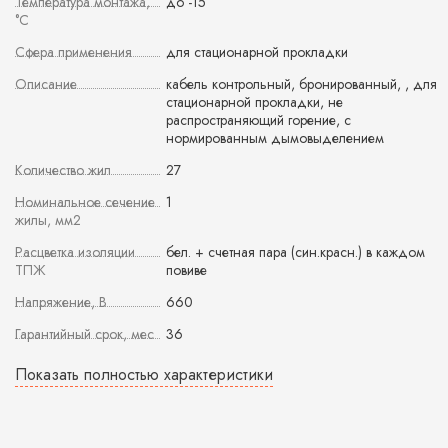
Температура монтажа,
до -15
°С
Сфера применения
для стационарной прокладки
Описание
кабель контрольный, бронированный, , для
стационарной прокладки, не
распространяющий горение, с
нормированным дымовыделением
Количество жил
27
Номинальное сечение
1
жилы, мм2
Расцветка изоляции
бел. + счетная пара (син.красн.) в каждом
ТПЖ
повиве
Напряжение, В
660
Гарантийный срок, мес
36
Показать полностью характеристики