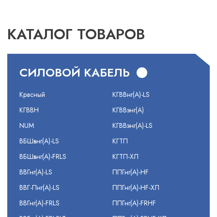
КАТАЛОГ ТОВАРОВ
СИЛОВОЙ КАБЕЛЬ
Красный
КГВВнг(А)-LS
КГВВН
КГВВэнг(А)
NUM
КГВВэнг(А)-LS
ВБШвнг(А)-LS
КГТП
ВБШвнг(А)-FRLS
КГТП-ХЛ
ВВГнг(А)-LS
ППГнг(А)-HF
ВВГ-Пнг(А)-LS
ППГнг(А)-HF-ХЛ
ВВГнг(А)-FRLS
ППГнг(А)-FRHF