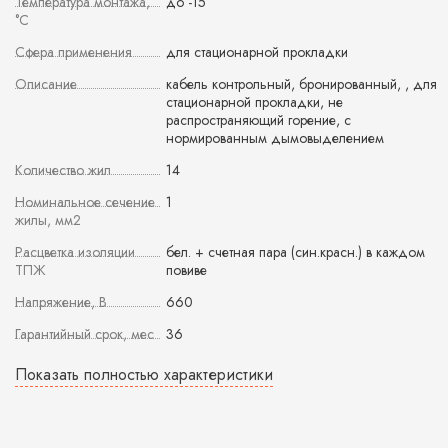
Температура монтажа,
до -15
°С
Сфера применения
для стационарной прокладки
Описание
кабель контрольный, бронированный, , для
стационарной прокладки, не
распространяющий горение, с
нормированным дымовыделением
Количество жил
14
Номинальное сечение
1
жилы, мм2
Расцветка изоляции
бел. + счетная пара (син.красн.) в каждом
ТПЖ
повиве
Напряжение, В
660
Гарантийный срок, мес
36
Показать полностью характеристики