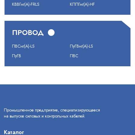
КВВГнг(А)-FRLS
КППГнг(А)-HF
ПРОВОД
ПВСнг(А)-LS
ПуГВнг(А)-LS
ПуГВ
ПВС
Промышленное предприятие, специализирующееся
на выпуске силовых и контрольных кабелей.
Каталог