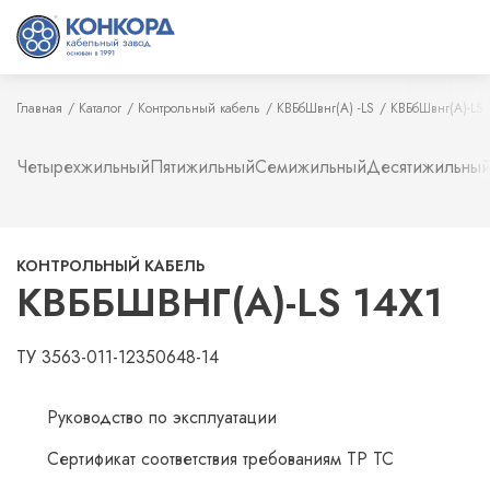
Главная
Каталог
Контрольный кабель
КВБбШвнг(А) -LS
КВБбШвнг(А)-LS 
Четырехжильный
Пятижильный
Семижильный
Десятижильны
КОНТРОЛЬНЫЙ КАБЕЛЬ
КВББШВНГ(А)-LS 14Х1
ТУ 3563-011-12350648-14
Руководство по эксплуатации
Сертификат соответствия требованиям ТР ТС