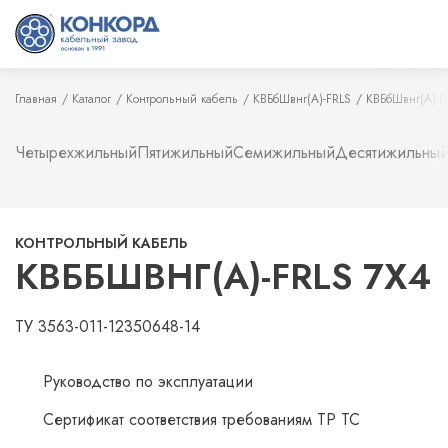
Главная
Каталог
Контрольный кабель
КВБбШвнг(А)-FRLS
КВБбШвнг(А)-F
Четырехжильный
Пятижильный
Семижильный
Десятижильны
КОНТРОЛЬНЫЙ КАБЕЛЬ
КВББШВНГ(А)-FRLS 7Х4
ТУ 3563-011-12350648-14
Руководство по эксплуатации
Сертификат соответствия требованиям ТР ТС