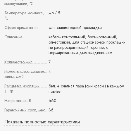
эксплуатации, °С
Температура монтажа,
до -15
°С
Сфера применения
для стационарной прокладки
Описание
кабель контрольный, бронированный,
огнестойкий, для стационарной прокладки,
не распространяющий горение, с
нормированным дымовыделением
Количество жил
7
Номинальное сечение
4
жилы, мм2
Расцветка изоляции
бел. + счетная пара (син.красн.) в каждом
ТПЖ
повиве
Напряжение, В
660
Гарантийный срок, мес
36
Показать полностью характеристики