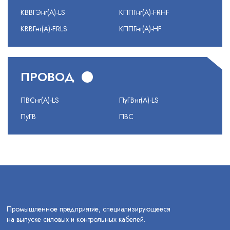
КВВГЭнг(А)-LS
КППГнг(А)-FRHF
КВВГнг(А)-FRLS
КППГнг(А)-HF
ПРОВОД
ПВСнг(А)-LS
ПуГВнг(А)-LS
ПуГВ
ПВС
Промышленное предприятие, специализирующееся
на выпуске силовых и контрольных кабелей.