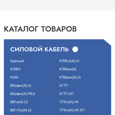
КАТАЛОГ ТОВАРОВ
СИЛОВОЙ КАБЕЛЬ
Красный
КГВВнг(А)-LS
КГВВН
КГВВэнг(А)
NUM
КГВВэнг(А)-LS
ВБШвнг(А)-LS
КГТП
ВБШвнг(А)-FRLS
КГТП-ХЛ
ВВГнг(А)-LS
ППГнг(А)-HF
ВВГ-Пнг(А)-LS
ППГнг(А)-HF-ХЛ