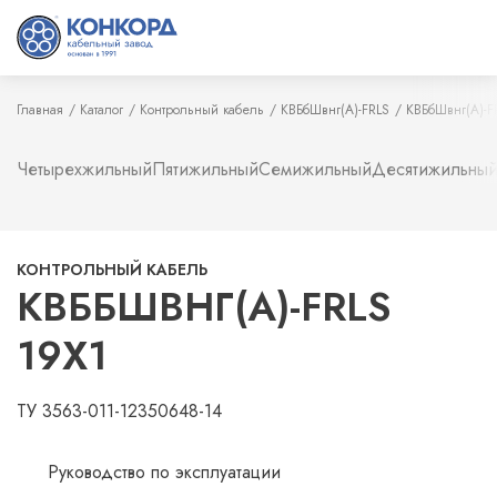
Главная
Каталог
Контрольный кабель
КВБбШвнг(А)-FRLS
КВБбШвнг(А)-F
Четырехжильный
Пятижильный
Семижильный
Десятижильны
КОНТРОЛЬНЫЙ КАБЕЛЬ
КВББШВНГ(А)-FRLS
19Х1
ТУ 3563-011-12350648-14
Руководство по эксплуатации