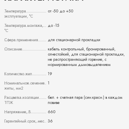
Температура
от -50 до +50
эксплуатации, °С
Температура монтажа,
до -15
°С
Сфера применения
для стационарной прокладки
Описание
кабель контрольный, бронированный,
огнестойкий, для стационарной прокладки,
не распространяющий горение, с
нормированным дымовыделением
Количество жил
19
Номинальное сечение
1
жилы, мм2
Расцветка изоляции
бел. + счетная пара (син.красн.) в каждом
ТПЖ
повиве
Напряжение, В
660
Гарантийный срок, мес
36