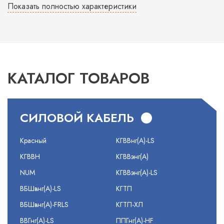
Показать полностью характеристики
КАТАЛОГ ТОВАРОВ
СИЛОВОЙ КАБЕЛЬ
Красный
КГВВнг(А)-LS
КГВВН
КГВВэнг(А)
NUM
КГВВэнг(А)-LS
ВБШвнг(А)-LS
КГТП
ВБШвнг(А)-FRLS
КГТП-ХЛ
ВВГнг(А)-LS
ППГнг(А)-HF