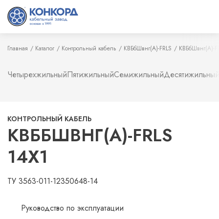
Главная
Каталог
Контрольный кабель
КВБбШвнг(А)-FRLS
КВБбШвнг(А)-F
Четырехжильный
Пятижильный
Семижильный
Десятижильны
КОНТРОЛЬНЫЙ КАБЕЛЬ
КВББШВНГ(А)-FRLS
14Х1
ТУ 3563-011-12350648-14
Руководство по эксплуатации