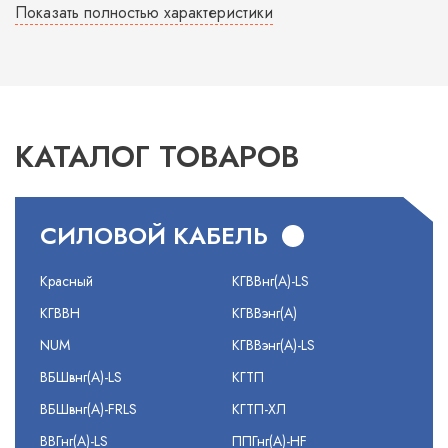
Показать полностью характеристики
КАТАЛОГ ТОВАРОВ
СИЛОВОЙ КАБЕЛЬ
Красный
КГВВнг(А)-LS
КГВВН
КГВВэнг(А)
NUM
КГВВэнг(А)-LS
ВБШвнг(А)-LS
КГТП
ВБШвнг(А)-FRLS
КГТП-ХЛ
ВВГнг(А)-LS
ППГнг(А)-HF