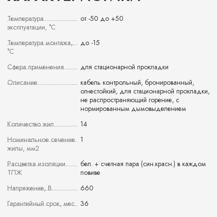
Температура
от -50 до +50
эксплуатации, °С
Температура монтажа,
до -15
°С
Сфера применения
для стационарной прокладки
Описание
кабель контрольный, бронированный,
огнестойкий, для стационарной прокладки,
не распространяющий горение, с
нормированным дымовыделением
Количество жил
14
Номинальное сечение
1
жилы, мм2
Расцветка изоляции
бел. + счетная пара (син.красн.) в каждом
ТПЖ
повиве
Напряжение, В
660
Гарантийный срок, мес
36