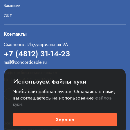
Вакансии
ОКЛ
Контакты
Смоленск, Индустриальная 9А
+7 (4812) 31-14-23
mail@concordcable.ru
График работы отдела продаж
Пн-Пт: с 8:00 до 16:30
Используем файлы куки
Чтобы сайт работал лучше. Оставаясь с нами,
вы соглашаетесь на использование
файлов
куки
.
Хорошо
Все права защищены. © 2025 ООО «Конкорд»
Политика конфиденциальности