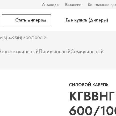
О заводе
Вакансии
Контрактное пр
Стать дилером
Где купить (Дилеры)
нг(А) 4x95(N) 600/1000-2
Четырехжильный
Пятижильный
Семижильный
СИЛОВОЙ КАБЕЛЬ
КГВВНГ
600/10