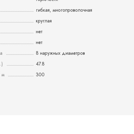
гибкая, многопроволочная
круглая
нет
нет
а
8 наружных диаметров
.)
47.8
 м
300