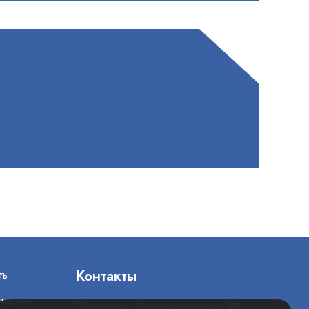
Контакты
ть
тация
Смоленск, Индустриальная 9А