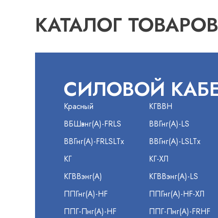
КАТАЛОГ ТОВАРО
СИЛОВОЙ КАБ
Красный
КГВВН
ВБШвнг(А)-FRLS
ВВГнг(А)-LS
ВВГнг(А)-FRLSLTx
ВВГнг(А)-LSLTx
КГ
КГ-ХЛ
КГВВэнг(А)
КГВВэнг(А)-LS
ППГнг(А)-HF
ППГнг(А)-HF-ХЛ
ППГ-Пнг(А)-HF
ППГ-Пнг(А)-FRHF