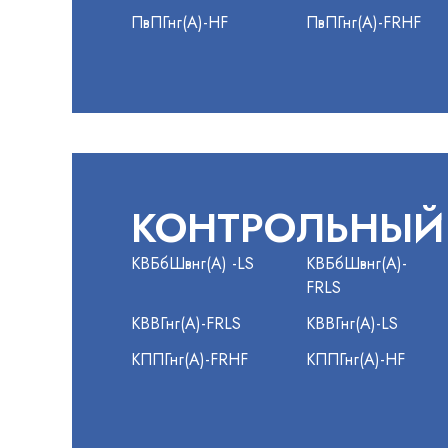
ПвПГнг(А)-HF
ПвПГнг(А)-FRHF
КОНТРОЛЬНЫЙ
КВБбШвнг(А) -LS
КВБбШвнг(А)-
FRLS
КВВГнг(А)-FRLS
КВВГнг(А)-LS
КППГнг(А)-FRHF
КППГнг(А)-HF