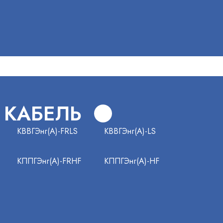
 КАБЕЛЬ
КВВГЭнг(А)-FRLS
КВВГЭнг(А)-LS
КППГЭнг(А)-FRHF
КППГЭнг(А)-HF