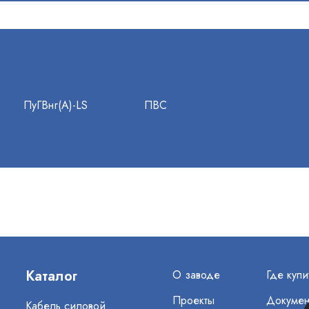
ПуГВнг(А)-LS
ПВС
Каталог
О заводе
Где купи
Проекты
Докумен
Кабель силовой