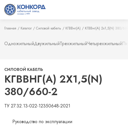
Главная
Каталог
Силовой кабель
КГВВнг(А)
КГВВнг(А) 2х1,5(N) 380/66
Одножильный
Двужильный
Трехжильный
Четырехжильный
Пя
СИЛОВОЙ КАБЕЛЬ
КГВВНГ(А) 2Х1,5(N)
380/660-2
ТУ 27.32.13-022-12350648-2021
Руководство по эксплуатации