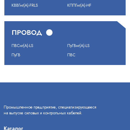
КВВГнг(А)-FRLS
КППГнг(А)-HF
ПРОВОД
ПВСнг(А)-LS
ПуГВнг(А)-LS
ПуГВ
ПВС
Промышленное предприятие, специализирующееся
на выпуске силовых и контрольных кабелей.
Каталог