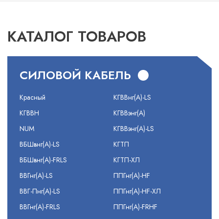
КАТАЛОГ ТОВАРОВ
СИЛОВОЙ КАБЕЛЬ
Красный
КГВВнг(А)-LS
КГВВН
КГВВэнг(А)
NUM
КГВВэнг(А)-LS
ВБШвнг(А)-LS
КГТП
ВБШвнг(А)-FRLS
КГТП-ХЛ
ВВГнг(А)-LS
ППГнг(А)-HF
ВВГ-Пнг(А)-LS
ППГнг(А)-HF-ХЛ
ВВГнг(А)-FRLS
ППГнг(А)-FRHF