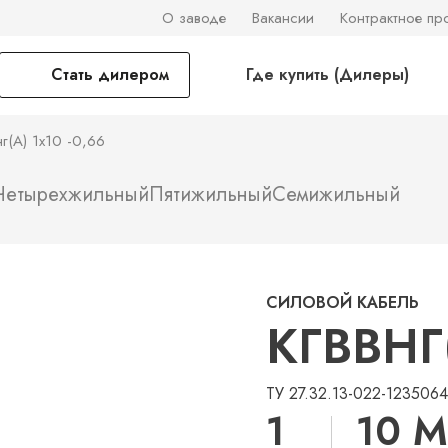
О заводе
Вакансии
Контрактное пр
Стать дилером
Где купить (Дилеры)
г(А) 1х10 -0,66
Четырехжильный
Пятижильный
Семижильный
СИЛОВОЙ КАБЕЛЬ
КГВВНГ(
ТУ 27.32.13-022-123506
1
10 