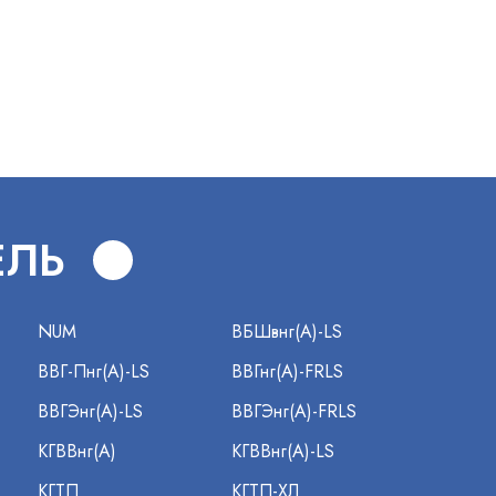
В
ЕЛЬ
NUM
ВБШвнг(А)-LS
ВВГ-Пнг(А)-LS
ВВГнг(А)-FRLS
ВВГЭнг(А)-LS
ВВГЭнг(А)-FRLS
КГВВнг(А)
КГВВнг(А)-LS
КГТП
КГТП-ХЛ