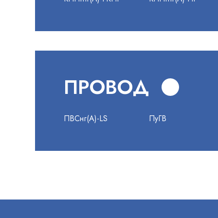
ПРОВОД
ПВСнг(А)-LS
ПуГВ