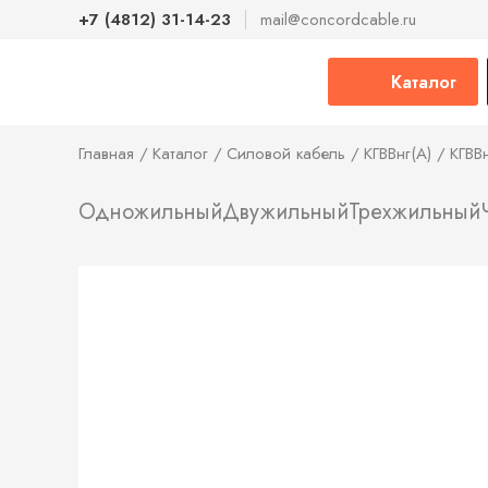
+7 (4812) 31-14-23
mail@concordcable.ru
Каталог
Главная
Каталог
Силовой кабель
КГВВнг(А)
КГВВн
Одножильный
Двужильный
Трехжильный