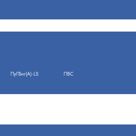
ПуГВнг(А)-LS
ПВС