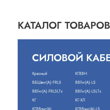
КАТАЛОГ ТОВАРО
СИЛОВОЙ КАБ
Красный
КГВВН
ВБШвнг(А)-FRLS
ВВГнг(А)-LS
ВВГнг(А)-FRLSLTx
ВВГнг(А)-LSLTx
КГ
КГ-ХЛ
КГВВэнг(А)
КГВВэнг(А)-LS