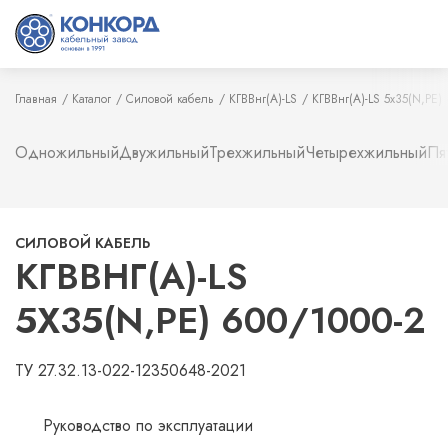
Главная
Каталог
Силовой кабель
КГВВнг(А)-LS
КГВВнг(А)-LS 5х35(N,PE)
Одножильный
Двужильный
Трехжильный
Четырехжильный
Пя
СИЛОВОЙ КАБЕЛЬ
КГВВНГ(А)-LS
5Х35(N,PE) 600/1000-2
ТУ 27.32.13-022-12350648-2021
Руководство по эксплуатации