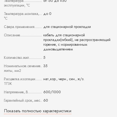
Температура
от -50 до +50
эксплуатации, °С
Температура монтажа,
до 0
°С
Сфера применения
для стационарной прокладки
Описание
кабель для стационарной
прокладки(гибкий), не распространяющий
горение, с нормированным
дымовыделением
Количество жил
5
Номинальное сечение
35
жилы, мм2
Расцветка изоляции
нат.,кор., черн., син., ж/з.
ТПЖ
Напряжение, В
600/1000
Гарантийный срок, мес
60
Показать полностью характеристики