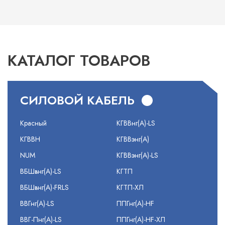
КАТАЛОГ ТОВАРОВ
СИЛОВОЙ КАБЕЛЬ
Красный
КГВВнг(А)-LS
КГВВН
КГВВэнг(А)
NUM
КГВВэнг(А)-LS
ВБШвнг(А)-LS
КГТП
ВБШвнг(А)-FRLS
КГТП-ХЛ
ВВГнг(А)-LS
ППГнг(А)-HF
ВВГ-Пнг(А)-LS
ППГнг(А)-HF-ХЛ