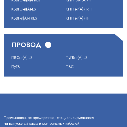
КВВГЭнг(А)-FRLS
КППГЭнг(А)-HF
КВВГЭнг(А)-LS
КППГнг(А)-FRHF
КВВГнг(А)-FRLS
КППГнг(А)-HF
ПРОВОД
ПВСнг(А)-LS
ПуГВнг(А)-LS
ПуГВ
ПВС
Промышленное предприятие, специализирующееся
на выпуске силовых и контрольных кабелей.