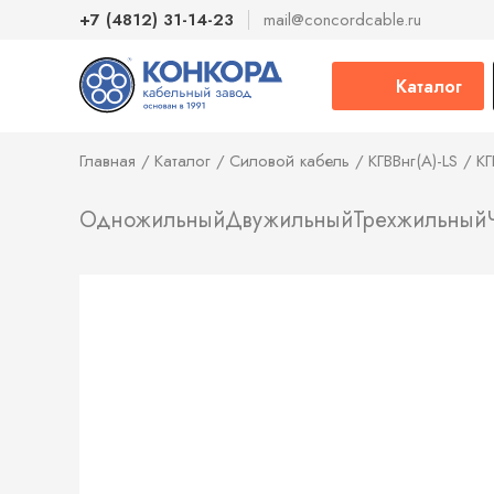
+7 (4812) 31-14-23
mail@concordcable.ru
Каталог
Главная
Каталог
Силовой кабель
КГВВнг(А)-LS
КГ
Одножильный
Двужильный
Трехжильный