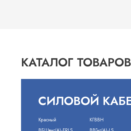
КАТАЛОГ ТОВАРО
СИЛОВОЙ КАБ
Красный
КГВВН
ВБШвнг(А)-FRLS
ВВГнг(А)-LS