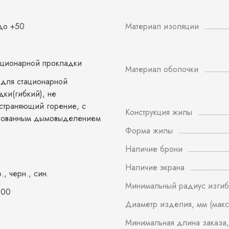
 до +50
Материал изоляции
ационарной прокладки
Материал оболочки
 для стационарной
дки(гибкий), не
страняющий горение, с
Конструкция жилы
рованным дымовыделением
Форма жилы
Наличие брони
Наличие экрана
р., черн., син.
Минимальный радиус изгиб
000
Диаметр изделия, мм (макс
Минимальная длина заказа,