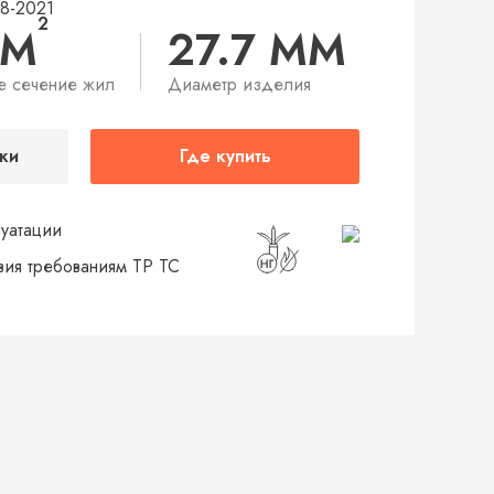
48-2021
2
ММ
27.7 ММ
е сечение жил
Диаметр изделия
ки
Где купить
луатации
твия требованиям ТР ТС