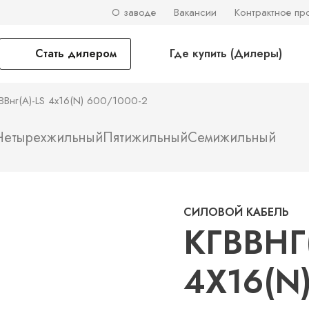
О заводе
Вакансии
Контрактное пр
Стать дилером
Где купить (Дилеры)
ВВнг(А)-LS 4х16(N) 600/1000-2
Четырехжильный
Пятижильный
Семижильный
СИЛОВОЙ КАБЕЛЬ
КГВВНГ(
4Х16(N