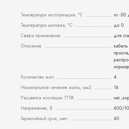
Температура эксплуатации, °С
от -50
Температура монтажа, °С
до 0
Сфера применения
для ст
Описание
кабель
прокла
распро
норми
Количество жил
4
Номинальное сечение жилы, мм2
16
Расцветка изоляции ТПЖ
нат.,ко
Напряжение, В
600/1
Гарантийный срок, мес
60