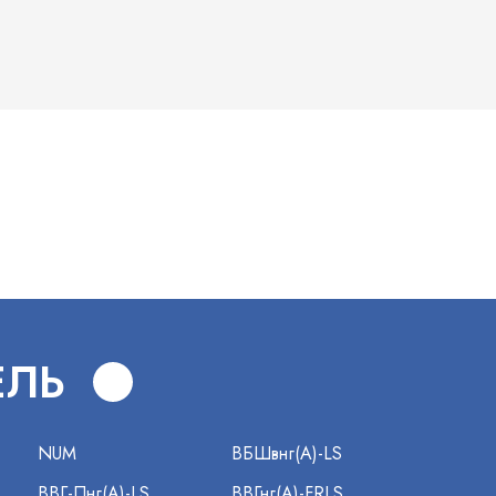
В
ЕЛЬ
NUM
ВБШвнг(А)-LS
ВВГ-Пнг(А)-LS
ВВГнг(А)-FRLS