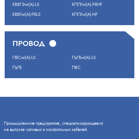
КВВГЭнг(А)-LS
КППГнг(А)-FRHF
КВВГнг(А)-FRLS
КППГнг(А)-HF
ПРОВОД
ПВСнг(А)-LS
ПуГВнг(А)-LS
ПуГВ
ПВС
Промышленное предприятие, специализирующееся
на выпуске силовых и контрольных кабелей.