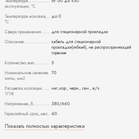
Температура
от -50 до +50
эксплуатации, °С
Температура монтажа,
до 0
°С
Сфера применения
для стационарной прокладки
Описание
кабель для стационарной
прокладки(гибкий), не распространяющий
горение
Количество жил
5
Номинальное сечение
70
жилы, мм2
Расцветка изоляции
нат.,кор., черн., син., ж/з.
ТПЖ
Напряжение, В
380/660
Гарантийный срок, мес
60
Показать полностью характеристики