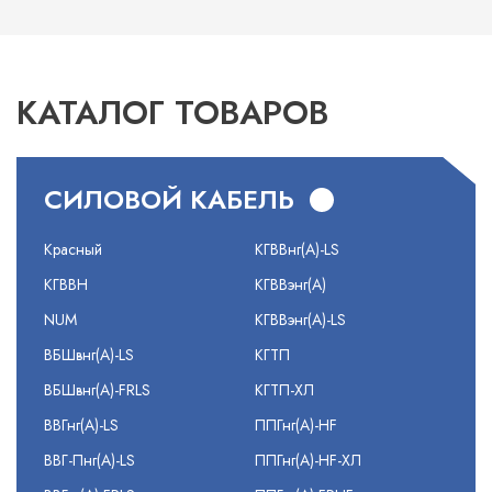
КАТАЛОГ ТОВАРОВ
СИЛОВОЙ КАБЕЛЬ
Красный
КГВВнг(А)-LS
КГВВН
КГВВэнг(А)
NUM
КГВВэнг(А)-LS
ВБШвнг(А)-LS
КГТП
ВБШвнг(А)-FRLS
КГТП-ХЛ
ВВГнг(А)-LS
ППГнг(А)-HF
ВВГ-Пнг(А)-LS
ППГнг(А)-HF-ХЛ