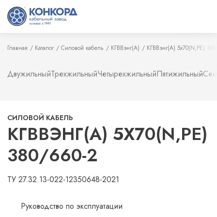
Главная
Каталог
Силовой кабель
КГВВэнг(А)
КГВВэнг(А) 5х70(N,PE) 38
Двужильный
Трехжильный
Четырехжильный
Пятижильный
Сем
СИЛОВОЙ КАБЕЛЬ
КГВВЭНГ(А) 5Х70(N,PE)
380/660-2
ТУ 27.32.13-022-12350648-2021
Руководство по эксплуатации