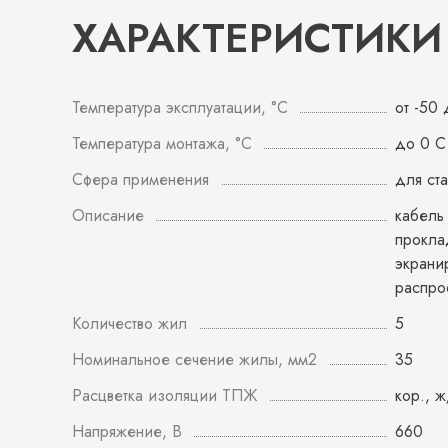
ХАРАКТЕРИСТИКИ
Температура эксплуатации, °С
от -50
Температура монтажа, °С
до 0 С
Сфера применения
для ст
Описание
кабель
прокла
экрани
распро
Количество жил
5
Номинальное сечение жилы, мм2
35
Расцветка изоляции ТПЖ
кор., ж
Напряжение, В
660