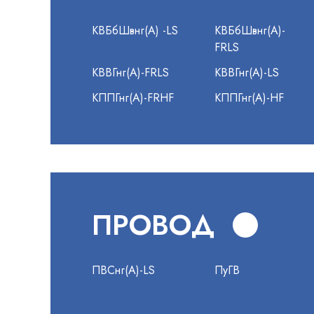
КВБбШвнг(А) -LS
КВБбШвнг(А)-
FRLS
КВВГнг(А)-FRLS
КВВГнг(А)-LS
КППГнг(А)-FRHF
КППГнг(А)-HF
ПРОВОД
ПВСнг(А)-LS
ПуГВ