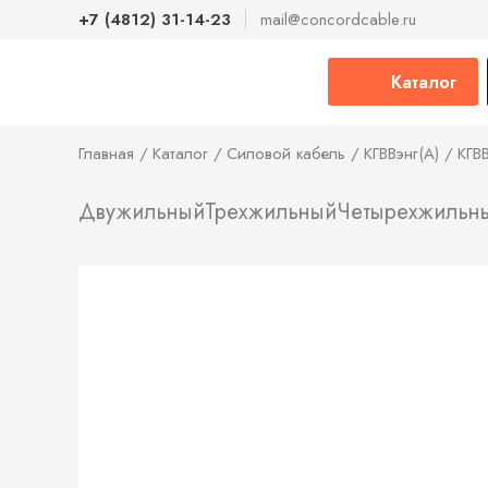
+7 (4812) 31-14-23
mail@concordcable.ru
Каталог
Главная
Каталог
Силовой кабель
КГВВэнг(А)
КГВ
Двужильный
Трехжильный
Четырехжильн