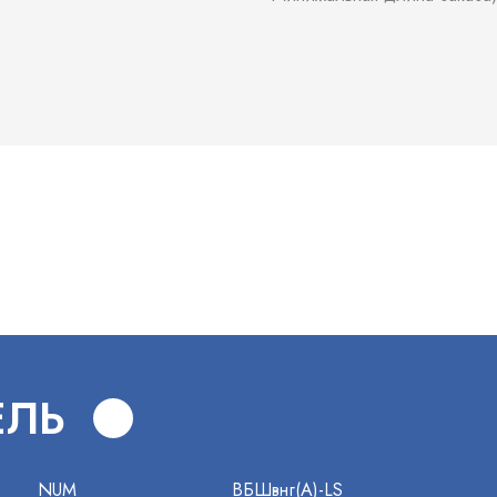
В
ЕЛЬ
NUM
ВБШвнг(А)-LS