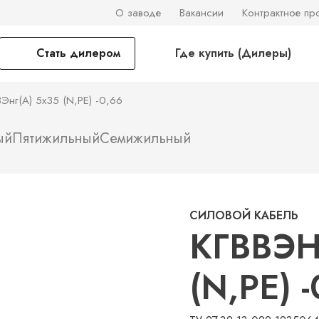
О заводе
Вакансии
Контрактное пр
Стать дилером
Где купить (Дилеры)
ВЭнг(А) 5х35 (N,PE) -0,66
ый
Пятижильный
Семижильный
СИЛОВОЙ КАБЕЛЬ
КГВВЭН
(N,PE) 