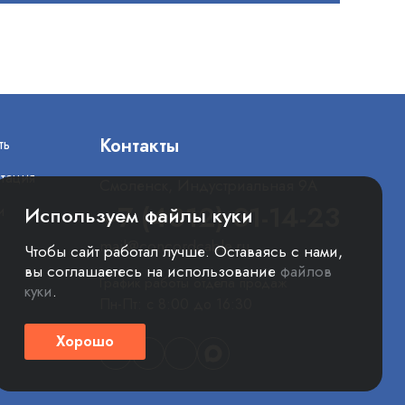
Контакты
ть
тация
Смоленск, Индустриальная 9А
+7 (4812) 31-14-23
и
Используем файлы куки
mail@concordcable.ru
Чтобы сайт работал лучше. Оставаясь с нами,
вы соглашаетесь на использование
файлов
График работы отдела продаж
куки
.
Пн-Пт: с 8:00 до 16:30
Хорошо