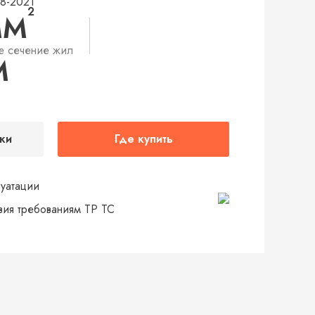
48-2021
2
ММ
е сечение жил
М
ки
Где купить
луатации
твия требованиям ТР ТС