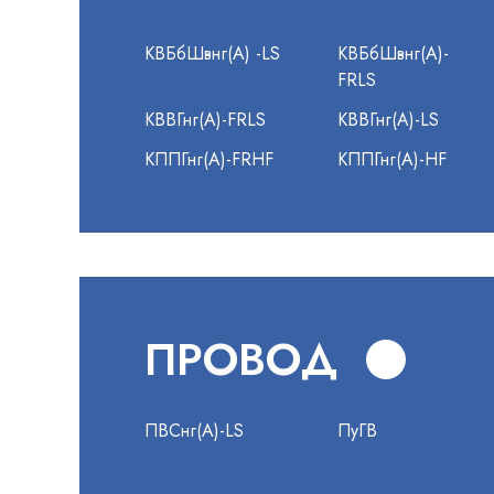
КВБбШвнг(А) -LS
КВБбШвнг(А)-
FRLS
КВВГнг(А)-FRLS
КВВГнг(А)-LS
КППГнг(А)-FRHF
КППГнг(А)-HF
ПРОВОД
ПВСнг(А)-LS
ПуГВ