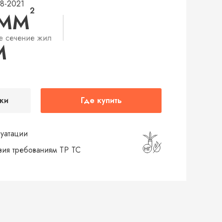
48-2021
2
 ММ
е сечение жил
М
ки
Где купить
луатации
твия требованиям ТР ТС