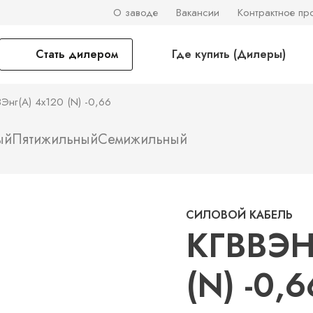
О заводе
Вакансии
Контрактное пр
Стать дилером
Где купить (Дилеры)
ВЭнг(А) 4х120 (N) -0,66
ый
Пятижильный
Семижильный
СИЛОВОЙ КАБЕЛЬ
КГВВЭН
(N) -0,6