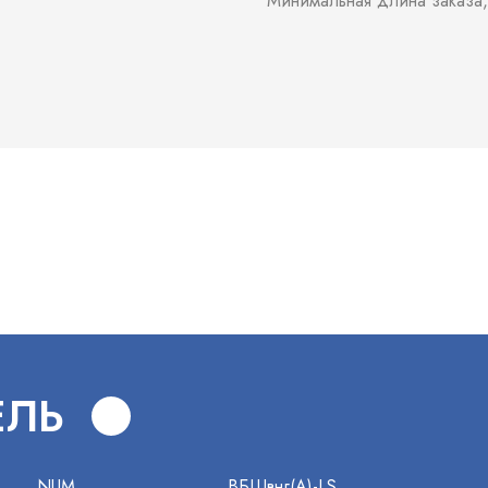
Минимальная длина заказа,
В
ЕЛЬ
NUM
ВБШвнг(А)-LS