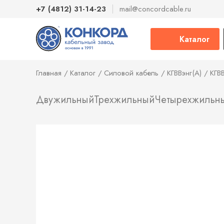
+7 (4812) 31-14-23
mail@concordcable.ru
Каталог
Главная
Каталог
Силовой кабель
КГВВэнг(А)
КГВ
Двужильный
Трехжильный
Четырехжильн