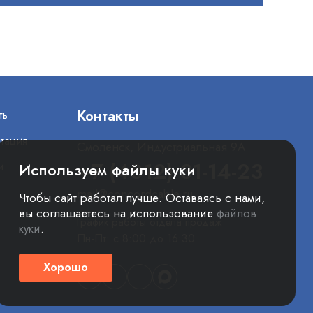
Контакты
ть
тация
Смоленск, Индустриальная 9А
+7 (4812) 31-14-23
и
Используем файлы куки
mail@concordcable.ru
Чтобы сайт работал лучше. Оставаясь с нами,
вы соглашаетесь на использование
файлов
График работы отдела продаж
куки
.
Пн-Пт: с 8:00 до 16:30
Хорошо