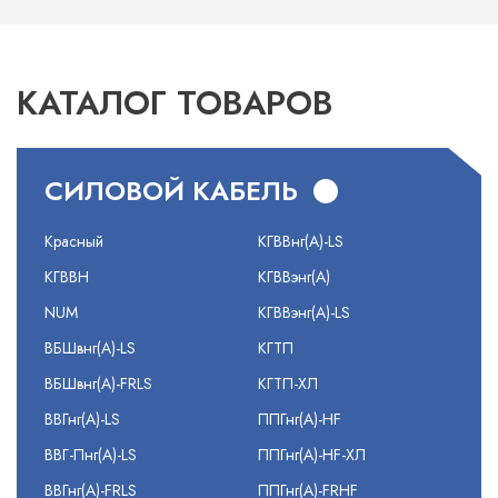
КАТАЛОГ ТОВАРОВ
СИЛОВОЙ КАБЕЛЬ
Красный
КГВВнг(А)-LS
КГВВН
КГВВэнг(А)
NUM
КГВВэнг(А)-LS
ВБШвнг(А)-LS
КГТП
ВБШвнг(А)-FRLS
КГТП-ХЛ
ВВГнг(А)-LS
ППГнг(А)-HF
ВВГ-Пнг(А)-LS
ППГнг(А)-HF-ХЛ
ВВГнг(А)-FRLS
ППГнг(А)-FRHF