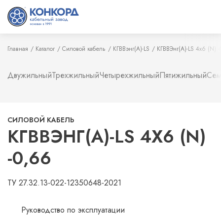
Главная
Каталог
Силовой кабель
КГВВэнг(А)-LS
КГВВЭнг(А)-LS 4х6 (N) 
Двужильный
Трехжильный
Четырехжильный
Пятижильный
Сем
СИЛОВОЙ КАБЕЛЬ
КГВВЭНГ(А)-LS 4Х6 (N)
-0,66
ТУ 27.32.13-022-12350648-2021
Руководство по эксплуатации