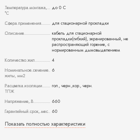
Температура монтажа,
до 0 С
°С
Сфера применения
для стационарной прокладки
Описание
кабель для стационарной
прокладки(гибкий), экранированный, не
распространяющий горение, с
нормированным дымовыделением
Количество жил
4
Номинальное сечение
6
жилы, мм2
Расцветка изоляции
гол., черн.,кор., черн.
ТПЖ
Напряжение, В
660
Гарантийный срок, мес
60
Показать полностью характеристики