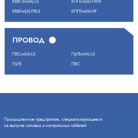
КВВГЭнг(А)-LS
КППГнг(А)-FRHF
КВВГнг(А)-FRLS
КППГнг(А)-HF
ПРОВОД
ПВСнг(А)-LS
ПуГВнг(А)-LS
ПуГВ
ПВС
Промышленное предприятие, специализирующееся
на выпуске силовых и контрольных кабелей.