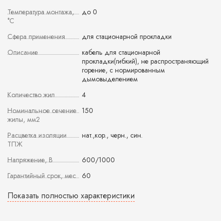
Температура монтажа,
до 0
°С
Сфера применения
для стационарной прокладки
Описание
кабель для стационарной
прокладки(гибкий), не распространяющий
горение, с нормированным
дымовыделением
Количество жил
4
Номинальное сечение
150
жилы, мм2
Расцветка изоляции
нат.,кор., черн., син.
ТПЖ
Напряжение, В
600/1000
Гарантийный срок, мес
60
Показать полностью характеристики