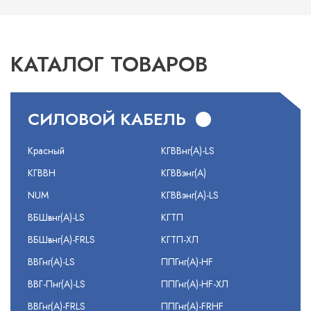
КАТАЛОГ ТОВАРОВ
СИЛОВОЙ КАБЕЛЬ
Красный
КГВВнг(А)-LS
КГВВН
КГВВэнг(А)
NUM
КГВВэнг(А)-LS
ВБШвнг(А)-LS
КГТП
ВБШвнг(А)-FRLS
КГТП-ХЛ
ВВГнг(А)-LS
ППГнг(А)-HF
ВВГ-Пнг(А)-LS
ППГнг(А)-HF-ХЛ
ВВГнг(А)-FRLS
ППГнг(А)-FRHF