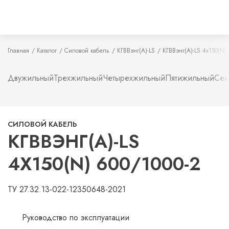
Главная
Каталог
Силовой кабель
КГВВэнг(А)-LS
КГВВэнг(А)-LS 4х150(N)
Двужильный
Трехжильный
Четырехжильный
Пятижильный
Сем
СИЛОВОЙ КАБЕЛЬ
КГВВЭНГ(А)-LS
4Х150(N) 600/1000-2
ТУ 27.32.13-022-12350648-2021
Руководство по эксплуатации