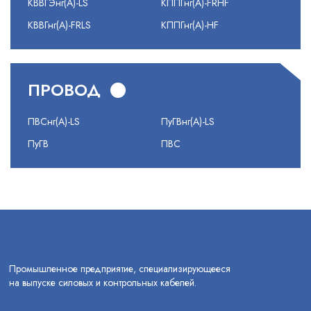
КВВГЭнг(А)-LS
КППГнг(А)-FRHF
КВВГнг(А)-FRLS
КППГнг(А)-HF
ПРОВОД
ПВСнг(А)-LS
ПуГВнг(А)-LS
ПуГВ
ПВС
Промышленное предприятие, специализирующееся
на выпуске силовых и контрольных кабелей.