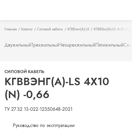
Главная
Каталог
Силовой кабель
КГВВэнг(А)-LS
КГВВЭнг(А)-LS 4х10 (N) 
Двужильный
Трехжильный
Четырехжильный
Пятижильный
Сем
СИЛОВОЙ КАБЕЛЬ
КГВВЭНГ(А)-LS 4Х10
(N) -0,66
ТУ 27.32.13-022-12350648-2021
Руководство по эксплуатации