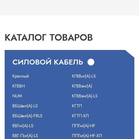
КАТАЛОГ ТОВАРОВ
СИЛОВОЙ КАБЕЛЬ
Красный
КГВВнг(А)-LS
КГВВН
КГВВэнг(А)
NUM
КГВВэнг(А)-LS
ВБШвнг(А)-LS
КГТП
ВБШвнг(А)-FRLS
КГТП-ХЛ
ВВГнг(А)-LS
ППГнг(А)-HF
ВВГ-Пнг(А)-LS
ППГнг(А)-HF-ХЛ