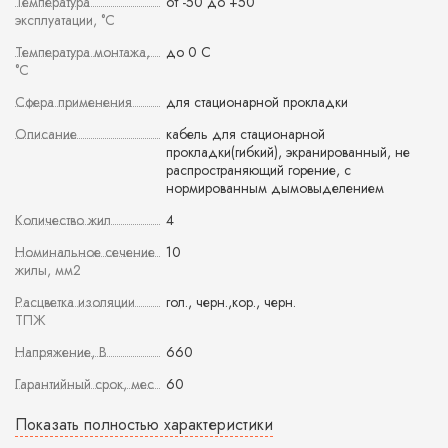
Температура
от -50 до +50
эксплуатации, °С
Температура монтажа,
до 0 С
°С
Сфера применения
для стационарной прокладки
Описание
кабель для стационарной
прокладки(гибкий), экранированный, не
распространяющий горение, с
нормированным дымовыделением
Количество жил
4
Номинальное сечение
10
жилы, мм2
Расцветка изоляции
гол., черн.,кор., черн.
ТПЖ
Напряжение, В
660
Гарантийный срок, мес
60
Показать полностью характеристики