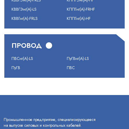
КВВГЭнг(А)-FRLS
КППГЭнг(А)-HF
КВВГЭнг(А)-LS
КППГнг(А)-FRHF
КВВГнг(А)-FRLS
КППГнг(А)-HF
ПРОВОД
ПВСнг(А)-LS
ПуГВнг(А)-LS
ПуГВ
ПВС
Промышленное предприятие, специализирующееся
на выпуске силовых и контрольных кабелей.