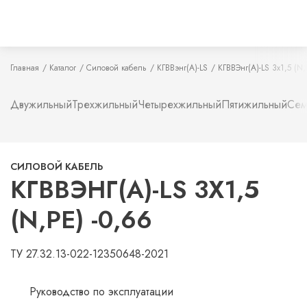
Главная
Каталог
Силовой кабель
КГВВэнг(А)-LS
КГВВЭнг(А)-LS 3х1,5 (N,
Двужильный
Трехжильный
Четырехжильный
Пятижильный
Сем
СИЛОВОЙ КАБЕЛЬ
КГВВЭНГ(А)-LS 3Х1,5
(N,PE) -0,66
ТУ 27.32.13-022-12350648-2021
Руководство по эксплуатации