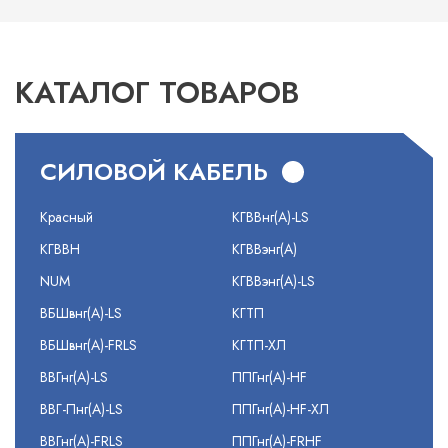
КАТАЛОГ ТОВАРОВ
СИЛОВОЙ КАБЕЛЬ
Красный
КГВВнг(А)-LS
КГВВН
КГВВэнг(А)
NUM
КГВВэнг(А)-LS
ВБШвнг(А)-LS
КГТП
ВБШвнг(А)-FRLS
КГТП-ХЛ
ВВГнг(А)-LS
ППГнг(А)-HF
ВВГ-Пнг(А)-LS
ППГнг(А)-HF-ХЛ
ВВГнг(А)-FRLS
ППГнг(А)-FRHF