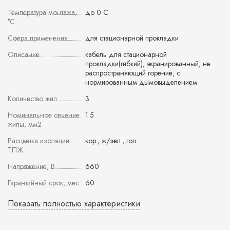
Температура монтажа,
до 0 С
°С
Сфера применения
для стационарной прокладки
Описание
кабель для стационарной
прокладки(гибкий), экранированный, не
распространяющий горение, с
нормированным дымовыделением
Количество жил
3
Номинальное сечение
1.5
жилы, мм2
Расцветка изоляции
кор., ж/зел., гол.
ТПЖ
Напряжение, В
660
Гарантийный срок, мес
60
Показать полностью характеристики