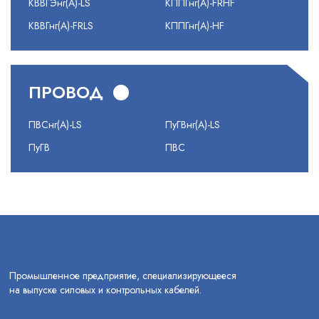
КВВГЭнг(А)-LS
КППГнг(А)-FRHF
КВВГнг(А)-FRLS
КППГнг(А)-HF
ПРОВОД
ПВСнг(А)-LS
ПуГВнг(А)-LS
ПуГВ
ПВС
Промышленное предприятие, специализирующееся
на выпуске силовых и контрольных кабелей.