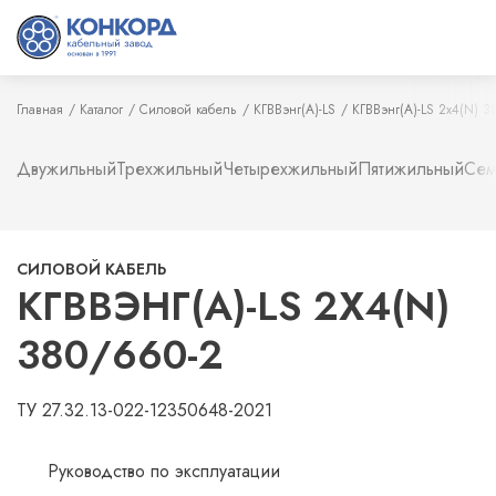
Главная
Каталог
Силовой кабель
КГВВэнг(А)-LS
КГВВэнг(А)-LS 2х4(N) 3
Двужильный
Трехжильный
Четырехжильный
Пятижильный
Сем
СИЛОВОЙ КАБЕЛЬ
КГВВЭНГ(А)-LS 2Х4(N)
380/660-2
ТУ 27.32.13-022-12350648-2021
Руководство по эксплуатации