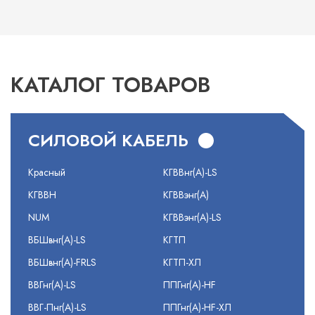
КАТАЛОГ ТОВАРОВ
СИЛОВОЙ КАБЕЛЬ
Красный
КГВВнг(А)-LS
КГВВН
КГВВэнг(А)
NUM
КГВВэнг(А)-LS
ВБШвнг(А)-LS
КГТП
ВБШвнг(А)-FRLS
КГТП-ХЛ
ВВГнг(А)-LS
ППГнг(А)-HF
ВВГ-Пнг(А)-LS
ППГнг(А)-HF-ХЛ