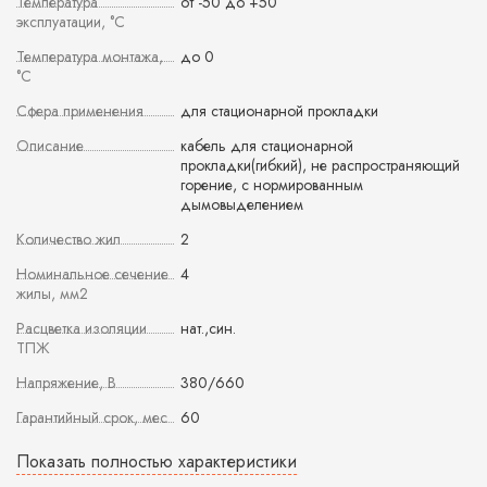
Температура
от -50 до +50
эксплуатации, °С
Температура монтажа,
до 0
°С
Сфера применения
для стационарной прокладки
Описание
кабель для стационарной
прокладки(гибкий), не распространяющий
горение, с нормированным
дымовыделением
Количество жил
2
Номинальное сечение
4
жилы, мм2
Расцветка изоляции
нат.,син.
ТПЖ
Напряжение, В
380/660
Гарантийный срок, мес
60
Показать полностью характеристики