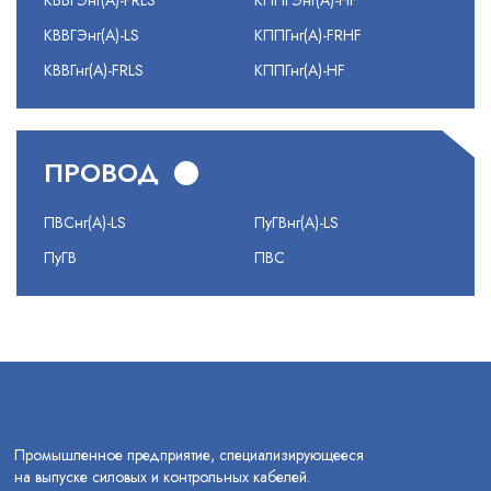
КВВГЭнг(А)-FRLS
КППГЭнг(А)-HF
КВВГЭнг(А)-LS
КППГнг(А)-FRHF
КВВГнг(А)-FRLS
КППГнг(А)-HF
ПРОВОД
ПВСнг(А)-LS
ПуГВнг(А)-LS
ПуГВ
ПВС
Промышленное предприятие, специализирующееся
на выпуске силовых и контрольных кабелей.