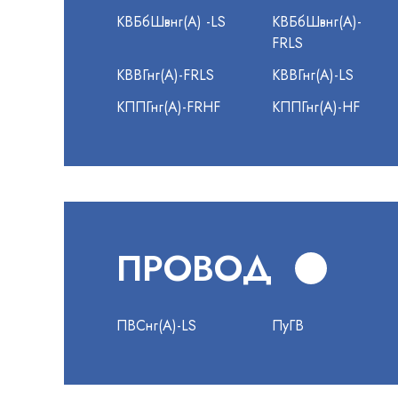
КВБбШвнг(А) -LS
КВБбШвнг(А)-
FRLS
КВВГнг(А)-FRLS
КВВГнг(А)-LS
КППГнг(А)-FRHF
КППГнг(А)-HF
ПРОВОД
ПВСнг(А)-LS
ПуГВ