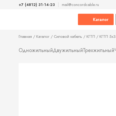
+7 (4812) 31-14-23
mail@concordcable.ru
Каталог
Главная
Каталог
Силовой кабель
КГТП
КГТП 5х3
Одножильный
Двужильный
Трехжильный