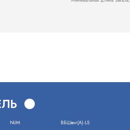
Минимальная длина заказа,
В
ЕЛЬ
NUM
ВБШвнг(А)-LS