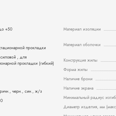
 до +50
Материал изоляции
Материал оболочки
стационарной прокладки
 силовой , для
Конструкция жилы
ионарной прокладки (гибкий)
Форма жилы
Наличие брони
Наличие экрана
оричн., черн., син., ж/з
Минимальный радиус изгиб
60
Диаметр изделия, мм (макс