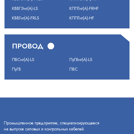
КВВГЭнг(А)-LS
КППГнг(А)-FRHF
КВВГнг(А)-FRLS
КППГнг(А)-HF
ПРОВОД
ПВСнг(А)-LS
ПуГВнг(А)-LS
ПуГВ
ПВС
Промышленное предприятие, специализирующееся
на выпуске силовых и контрольных кабелей.