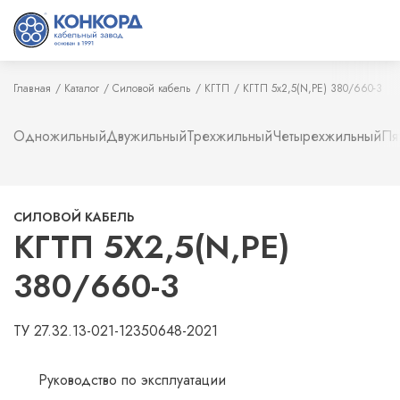
Главная
Каталог
Силовой кабель
КГТП
КГТП 5х2,5(N,PE) 380/660-3
Одножильный
Двужильный
Трехжильный
Четырехжильный
Пя
СИЛОВОЙ КАБЕЛЬ
КГТП 5Х2,5(N,PE)
380/660-3
ТУ 27.32.13-021-12350648-2021
Руководство по эксплуатации