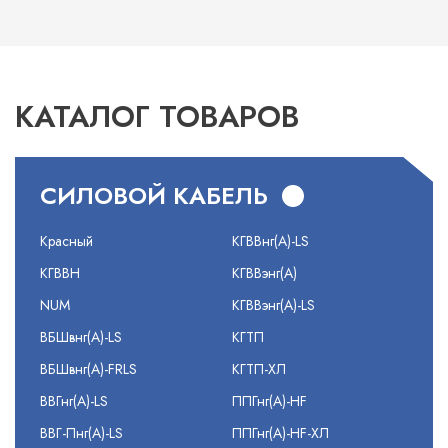
КАТАЛОГ ТОВАРОВ
СИЛОВОЙ КАБЕЛЬ
Красный
КГВВнг(А)-LS
КГВВН
КГВВэнг(А)
NUM
КГВВэнг(А)-LS
ВБШвнг(А)-LS
КГТП
ВБШвнг(А)-FRLS
КГТП-ХЛ
ВВГнг(А)-LS
ППГнг(А)-HF
ВВГ-Пнг(А)-LS
ППГнг(А)-HF-ХЛ