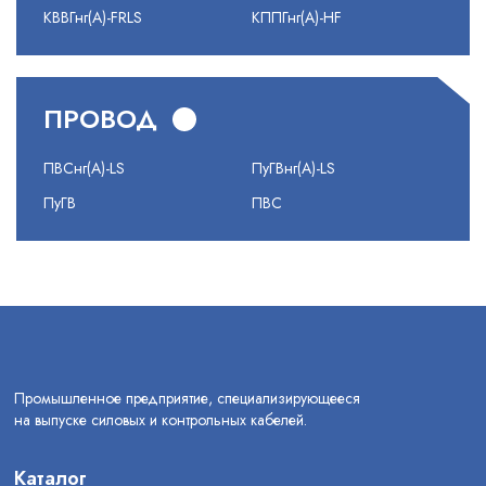
КВВГнг(А)-FRLS
КППГнг(А)-HF
ПРОВОД
ПВСнг(А)-LS
ПуГВнг(А)-LS
ПуГВ
ПВС
Промышленное предприятие, специализирующееся
на выпуске силовых и контрольных кабелей.
Каталог