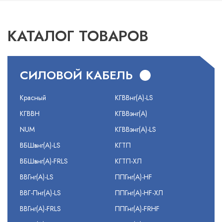
КАТАЛОГ ТОВАРОВ
СИЛОВОЙ КАБЕЛЬ
Красный
КГВВнг(А)-LS
КГВВН
КГВВэнг(А)
NUM
КГВВэнг(А)-LS
ВБШвнг(А)-LS
КГТП
ВБШвнг(А)-FRLS
КГТП-ХЛ
ВВГнг(А)-LS
ППГнг(А)-HF
ВВГ-Пнг(А)-LS
ППГнг(А)-HF-ХЛ
ВВГнг(А)-FRLS
ППГнг(А)-FRHF